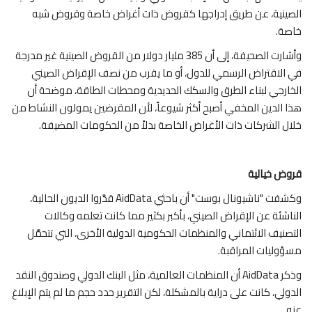
الصينية، عن طريق إدراجها كقروض ذات أغراض خاصة وقروض شبه
خاصة.
وأشارت الصحيفة، إلى أن 385 مليار دولار من القروض الصينية غير مدرجة
في الاقتراض الرسمي للدول، أو ما يقرب من نصف الإقراض الصيني
الخارجي لبناء الطرق والسكك الحديدية ومحطات الطاقة، موضحة أن
هذا الدين المخفي أصبح أكثر شيوعاً، لأن المقرضين يمولون النشاط من
خلال الشركات ذات الأغراض الخاصة بدلاً من الحكومات المضيفة.
قروض خيالية
وكشفت "ناشيونال بوست" أن باحثي AidData قدَّروا الديون الحالية،
الناشئة عن الإقراض الصيني، بأكبر بكثير مما كانت تعلمه وكالات
التصنيف الائتماني والمنظمات الحكومية الدولية الأخرى، التي تتحمَّل
مسؤوليات المراقبة.
وذكر AidData أن المنظمات العالمية، مثل البنك الدولي وصندوق النقد
الدولي، كانت على دراية بالمشكلة، لكن التقرير حدد حجم ما لم يتم الإبلاغ
عنه.