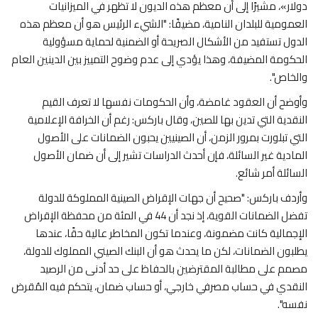
دولار»، مشيرًا إلى أن معظم هذه الديون لا تظهر في الميزانيات
العمومية للبلدان النامية، مضيفًا: "الشيء الرئيس هو أن معظم هذه
الدول تستفيد من الأشكال الصريحة أو الضمنية لحماية مسؤولية
الحكومة المضيفة، وهذا يؤدي إلى عدم وضوح التمييز بين الدينين العام
والخاص".
وأوضح أن العقود غامضة، وأن الحكومات نفسها لا تعرف القيم
النقدية التي تدين بها للصين، وقال باركس: رغم أن الخرافة الإعلامية
التي تبلورت بمرور الزمن، أن الصينيين يحبون الضمانات على الأصول
المادية غير السائلة، فإن أحدث الدراسات تشير إلى أن ضمان الأصول
السائلة أمر شائع.
وأردف باركس: "صحيح أن جهات الإقراض الصينية المملوكة للدولة
تفضل الضمانات القوية، إذ نجد أن 44 في المئة من محفظة الإقراض
الإجمالية كانت مضمونة، وعندما تكون المخاطر عالية حقًا، عندها
يطلبون الضمانات، لكن ما يحدث هو أن البنك الصيني المملوك للدولة،
مصمم على مطالبة المقترضين بالحفاظ على حد أدنى من الرصيد
النقدي في حساب مصرفي خارجي، أو حساب ضمان، يتحكم فيه المُقرض
نفسه".