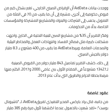
ووجدت بيانات AidData أن الإقراض الصيني الخارجي، تغير بشكل كبير من
قروض حكومية إلى أخرى، مشيرة إلى أن ما يقرب من 70 في المئة من
التمويل، يذهب إلى الشركات والبنوك والمشاريع المشتركة والمؤسسات
الخاصة، بدلًا من الحكومات.
وقدَّر التقرير أن 35% من مشاريع الصين للبنية التحتية في الخارج، واجهت
مشكلات كبيرة مثل فضائح الفساد وانتهاكات العمل والمخاطر البيئية
والصدمات العامة، ويربط AidData ما يقرب من 400 مشروع بـ 8.3 مليار
دولار بالجيش الصيني.
إلى ذلك، كشف التقرير تفاصيل 843 مليار دولار من القروض الصينية
لـ13427 مشروعاً في المقام الأول، بين عامي 2000 و2017، الكثير منها
مرتبط بخطة الحزام والطريق التي بدأت عام 2013.
عقود غامضة
من جانبه، قال براد باركس، المدير التنفيذي لفريقAidData، لـ "ناشيونال
بوست": «لقد شعرت بالذهول عندما اكتشفنا لأول مرة رقم 385 مليار