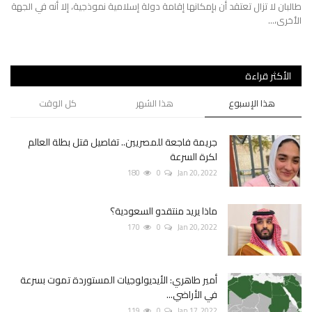
جنو
هة
الأكثر قراءة
هذا الإسبوع
هذا الشهر
كل الوقت
جريمة فاجعة للمصريين.. تفاصيل قتل بطلة العالم
لكرة السرعة
180
0
Jan 20, 2022
ماذا يريد منتقدو السعودية؟
170
0
Jan 20, 2022
أمير طاهري: الأيديولوجيات المستوردة تموت بسرعة
في الأراضي...
119
0
Jan 17, 2022