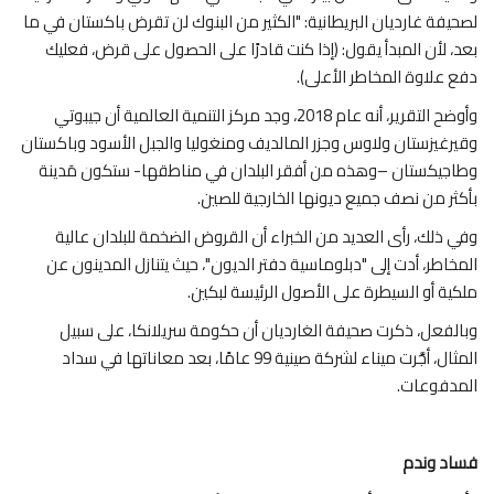
لصحيفة غارديان البريطانية: "الكثير من البنوك لن تقرض باكستان في ما
بعد، لأن المبدأ يقول: (إذا كنت قادرًا على الحصول على قرض، فعليك
دفع علاوة المخاطر الأعلى).
وأوضح التقرير، أنه عام 2018، وجد مركز التنمية العالمية أن جيبوتي
وقيرغيزستان ولاوس وجزر المالديف ومنغوليا والجبل الأسود وباكستان
وطاجيكستان –وهذه من أفقر البلدان في مناطقها- ستكون مَدينة
بأكثر من نصف جميع ديونها الخارجية للصين.
وفي ذلك، رأى العديد من الخبراء أن القروض الضخمة للبلدان عالية
المخاطر، أدت إلى "دبلوماسية دفتر الديون"، حيث يتنازل المدينون عن
ملكية أو السيطرة على الأصول الرئيسة لبكين.
وبالفعل، ذكرت صحيفة الغارديان أن حكومة سريلانكا، على سبيل
المثال، أجَّرت ميناء لشركة صينية 99 عامًا، بعد معاناتها في سداد
المدفوعات.
فساد وندم