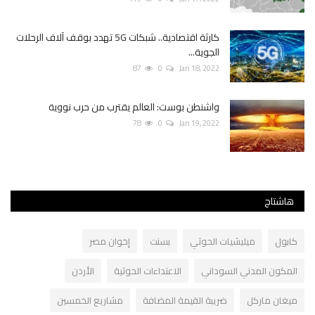
كارثة اقتصادية.. شبكات 5G تهدد بوقف آلاف الرحلات
الجوية...
87
0
Jan 18, 2022
واشنطن بوست: العالم يقترب من حرب نووية
78
0
Jan 19, 2022
هاشتاج
كابول
ميليشيات الحوثي
بسنت
إخوان مصر
المكون المدني السوداني
الاعتداءات الحوثية
الأردن
ميغان ماركل
ضريبة القيمة المضافة
مشاريع الخمسين