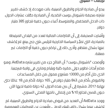
ترجمات – السياق
عالم السياق
يبدو أن مبادرة الحزام والطريق الصينية، باتت مهددة، إذ كشف تقرير
نشرته صحيفة ناشيونال بوست الكندية، أن المبادرة حمَّلت عشرات الدول،
في دقيقتين
ذات الدخل المنخفض والمتوسط، أعباء ديون خفية تتجاوز 385 مليار
دولار.
كورونا
وأشارت الصحيفة، إلى أن الالتزامات المالية لعدد من البلدان المرتبطة
بالمبادرة، التي تميِّـز السياسة الخارجية للرئيس شي جين بينغ، لم يُكشف
تقنية
عنها بشكل منتظم، وأدى ذلك إلى تراكم ديون خفية أو التزامات غير
معلنة.
بيانات ومقالات
وأوضحت "ناشيونال بوست"، أن النتائج جزء من تقرير نشره AidData، وهو
مختبر أبحاث تطوير دولي مقره كلية ويليام وماري في ولاية فيرجينيا،
خارج السياق
الذي حلل أكثر من 13000 مشروع ممول من خلال المساعدات
والقروض بأكثر من 843 مليار دولار في 165 دولة، لأكثر من 18 عامًا حتى
نهاية 2017، مشيرة إلى أن بين هذه الدول، 42 دولة نامية لديها الآن
ديون للصين تتجاوز 10% من إجمالي ناتجها المحلي السنوي.
ووجد AidData أن العديد من قروض مبادرة الحزام والطريق الصينية، لم
يُكشف عنها بشكل كافٍ للبنك الدولي، وأبعِدت عن الميزانيات العمومية