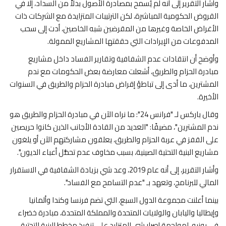
وأشار التقرير إلى أنه لم يُسمح بمصادرة الأصول بدلاً من السداد، إلا في
القروض الحكومية المباشرة، لكن الترتيبات المتزايدة مع الشركات ذات
الأغراض الخاصة وغيرها من المقرضين شبه الخاصين، أدت إلى سحب
المدفوعات من الإيرادات التي حققتها المشاريع الممولة.
وأوضح أن انتقادات عدم الشفافية وتقارير الفساد داخل مشاريع
مبادرة الحزام والطريق، أشعلت معارضة بعض الحكومات مع ندم
المشترين، ما أدى إلى تباطؤ إقراض مبادرة الحزام والطريق في السنوات
الأخيرة.
وقال باركس لـ "فرانس 24": ما نراه الآن في مبادرة الحزام والطريق هو
ندم المشترين"، مضيفًا: "العديد من القادة الأجانب الذين كانوا حريصين
على القفز في عربة الحزام والطريق، يعلقون مشاركتهم الآن أو يلغون
مشاريع البنية التحتية الصينية، بسبب مخاوف عدم تحمُّل أعباء الديون".
وأشار التقرير، إلى أنه عام 2019، وعد شي بزيادة الشفافية في الاستقرار
المالي للبرنامج، وتعهد بـ "عدم التسامح مع الفساد".
بينما أعلنت مجموعة الدول السبع، التي تضم فرنسا وكندا وألمانيا
وإيطاليا واليابان والولايات المتحدة والمملكة المتحدة، مبادرة خضراء
في يونيو، لمواجهة إصرار شي المتزايد على تنفيذ مخطط البنية التحتية