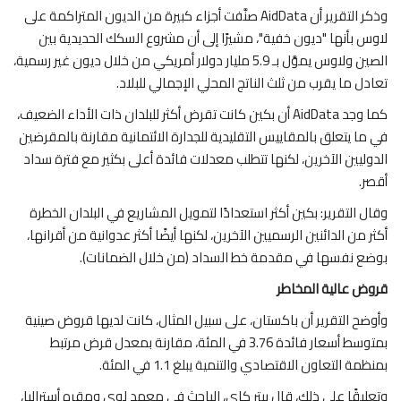
وذكر التقرير أن AidData صنَّفت أجزاء كبيرة من الديون المتراكمة على
لاوس بأنها "ديون خفية"، مشيرًا إلى أن مشروع السكك الحديدية بين
الصين ولاوس يموَّل بـ 5.9 مليار دولار أمريكي من خلال ديون غير رسمية،
تعادل ما يقرب من ثلث الناتج المحلي الإجمالي للبلاد.
كما وجد AidData أن بكين كانت تقرض أكثر للبلدان ذات الأداء الضعيف،
في ما يتعلق بالمقاييس التقليدية للجدارة الائتمانية مقارنة بالمقرضين
الدوليين الآخرين، لكنها تتطلب معدلات فائدة أعلى بكثير مع فترة سداد
أقصر.
وقال التقرير: بكين أكثر استعدادًا لتمويل المشاريع في البلدان الخطرة
أكثر من الدائنين الرسميين الآخرين، لكنها أيضًا أكثر عدوانية من أقرانها،
بوضع نفسها في مقدمة خط السداد (من خلال الضمانات).
قروض عالية المخاطر
وأوضح التقرير أن باكستان، على سبيل المثال، كانت لديها قروض صينية
بمتوسط أسعار فائدة 3.76 في المئة، مقارنة بمعدل قرض مرتبط
بمنظمة التعاون الاقتصادي والتنمية يبلغ 1.1 في المئة.
وتعليقًا على ذلك، قال بيتر كاي، الباحث في معهد لوي ومقره أستراليا،