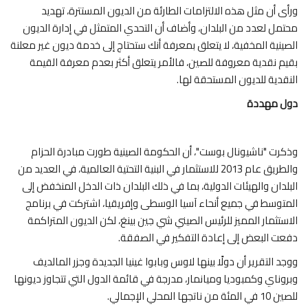
ورأى أن مثل هذه الالتزامات الطارئة من الديون المستترة، تهديد
محتمل لعدد من البلدان، وأضاف أن التحدي المتمثل في إدارة الديون
الصينية المخفية، لا يتعلق بمعرفة أنك ستحتاج إلى خدمة ديون غير معلنة
بقيم نقدية معروفة للصين، فالأمر يتعلق أكثر بعدم معرفة القيمة
النقدية للديون المستحقة لها.
دول مهددة
وذكرت "ناشيونال بوست"، أن الحكومة الصينية طورت مبادرة الحزام
والطريق عام 2013 للاستثمار في البنية التحتية العالمية، في العديد من
البلدان والهيئات الدولية، بما في ذلك البلدان ذات الدخل المنخفض إلى
المتوسط في جميع أنحاء آسيا الوسطى وإفريقيا، اشتركت في برنامج
الاستثمار المميز للرئيس الصيني شي جين بينغ، لكن الديون المتراكمة
دفعت البعض إلى إعادة التفكير في الصفقة.
ووجد التقرير أن دولًا بينها لاوس وبابوا غينيا الجديدة وجزر المالديف
وبروناي وكمبوديا وميانمار، مدرجة في قائمة الدول التي تتجاوز ديونها
للصين 10 في المئة من ناتجها المحلي الإجمالي.