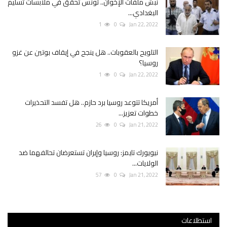
نبش ملفات الإخوان.. تونس تحقق في ملابسات تسليم
البغدادي...
1
0
Jan 22, 2022
التلويح بالعقوبات.. هل ينجح في إيقاف بوتين عن غزو
روسيا؟
1
0
Jan 22, 2022
أمريكا تتوعد روسيا برد حازم.. هل تفسد التحذيرات
خطوات تعزيز...
26
0
Jan 21, 2022
نيويورك تايمز: روسيا وإيران تستعرضان تحالفهما ضد
الولايات...
57
0
Jan 21, 2022
استطلاعات