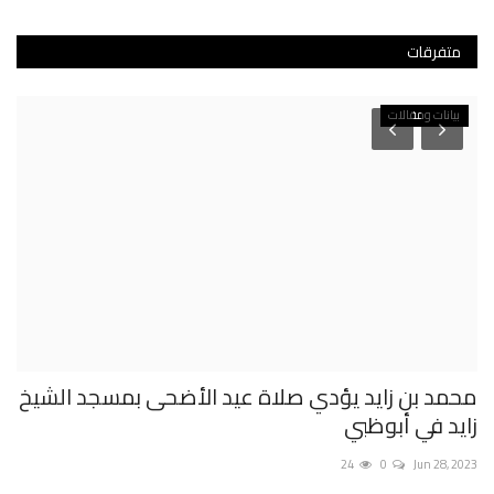
متفرقات
بيانات ومقالات
محمد بن زايد يؤدي صلاة عيد الأضحى بمسجد الشيخ
ال
زايد في أبوظبي
يع
2023
24
0
Jun 28, 2023