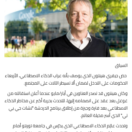
عالم السياق
في دقيقتين
اقتصاد
صحة
السياق
تقنية
حض جيفري هينتون الذي يوصف بأنه عراب الذكاء الاصطناعي، الأربعاء
الحكومات على التدخل لضمان ألا تسيطر الآلات على المجتمع.
خارج السياق
وكان هينتون قد تصدر العناوين في أيار/مايو عندما أعلن استقالته من
غوغل بعد عقد على انضمامه إليها، للتحدث بحرية أكبر عن مخاطر الذكاء
الاصطناعي بعد فترة وجيزة من إطلاق برنامج الدردشة "تشات جي بي
تي" الذي أسر مخيلة العالم.
وتحدث عالِم الذكاء الاصطناعي الذي يدرّس في جامعة تورنتو أمام