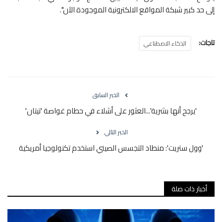
إلى حد كبير شبكة المواقع الالكترونية الموجودة الآن".
تاجات:
الذكاء الاصطناعي
الخبر السابق
'يرجح أنها بشرية'...العثور على أشلاء في حطام غواصة 'تيتان'
الخبر التالي
'وول ستريت': منطاد التجسس الصيني استخدم تكنولوجيا أمريكية
أخبار ذات صلة