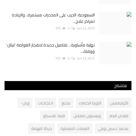
السعودية: الحرب على المخدرات مستمرة.. والريادة
لمراكز علاج...
105
0
Jun 22, 2023
نهاية مأساوية... تفاصيل جديدة لانفجار الغواصة 'تيتان'
ووفاة...
105
0
Jun 23, 2023
هاشتاج
الأوليغارش
الثورة الخضراء
مذيع
احتجاجات
إيران-
فقدان البصر
وينستون تشرشل
قمة غلاسكو
محمد حسين روبلي
العملات المشفرة
حركة النهضة