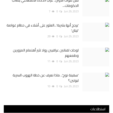
قبل فوات الأوان.. عراب الذكاء الاصطناعي يطالب
الحكومات...
7
0
Jun 29, 2023
'يرجح أنها بشرية'...العثور على أشلاء في حطام غواصة
'تيتان'
28
0
Jun 29, 2023
لوحات لفنانين عراقيين رواد تثير أهتمام المزورين
وطمعهم
11
0
Jun 29, 2023
'سفينة نوح'.. ماذا نعرف عن خطة الهروب السرية
لبوتين؟
10
0
Jun 29, 2023
استطلاعات