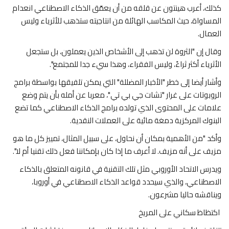
كذلك، أعرب هينتون عن قلقه من أن يعمّق الذكاء الاصطناعي انعدام
المساواة، حيث المكاسب الهائلة من انتاجيته ستذهب للأثرياء وليس
العمال.
وقال إن "الثروة لن تذهب إلى الأشخاص الذين يعملون، بل ستجعل
الأثرياء أكثر ثراءً، وليس الفقراء، وهذا سيء جدا للمجتمع".
وأشار أيضا إلى خطر "الأخبار المضللة" التي يمكن تلفيقها بواسطة برامج
الروبوتات على غرار "تشات جي بي تي"، معربا عن أمله بأن يتم وضع
علامات على المحتوى الذي تولده برامج الذكاء الاصطناعي كما تضع
البنوك المركزية دمغة مائية على العملات النقدية.
وأكد "من الأهمية بمكان أن نحاول، على سبيل المثال، تمييز كل ما هو
مزيف على أنه مزيف. لا أعرف ما إذا كان بإمكاننا فعل ذلك تقنيا أم لا".
ويدرس الاتحاد الأوروبي مثل تلك التقنية في قانونه المتعلق بالذكاء
الاصطناعي، والذي سيحدد قواعد الذكاء الاصطناعي في أوروبا،
ويناقشه حاليا مشرعون.
اكتظاظ سكاني على المريخ