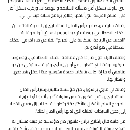
تتناقض لائحة هينتون لمخاطر الذكاء الاصطناعي مع نقاشات المؤتمر
التي تناولت بشكل أقل مسألة السلامة والتهديدات، وركزت بشكل أكبر
على اغتنام الفرصة التي أتاحها إطلاق برنامج تشات جيب بي تي.
وقالت سارة غو، صاحبة رأس المال الاستثماري إن الحديث القاتم عن
الذكاء الاصطناعي بوصفه تهديدا وجوديا، سابق لأوانه وقارنته بـ
"الحديث عن الزيادة السكانية على المريخ"، نقلا عن خبير آخر في الذكاء
الاصطناعي هو أندرو نغ.
وتختلف الآراء حول ما إذا كان عمالقة الذكاء الاصطناعي، وخصوصا
مايكروسوفت التي تتعاون مع أوبن إيه آي، وغوغل، ستبقى من دون
منافس أو ما إذا كانت شركات جديدة ستوسع هذا الحقل بنماذجها
وابتكاراتها.
وقالت لي ماري براسويل، من مؤسسة كلاينر بيركنز لرأس المال
الاستثماري إن "في غضون خمس سنوات أتخيل أنه إذا أردتم إيجاد
النموذج العام الأفضل والأكثر دقة وتطورا، فربما لا يزال يتعين الذهاب
إلى إحدى الشركات القليلة التي لديها رأس المال لذلك".
من جانبه قال زاكاري براتن-غلينون من مؤسسة غرادينت فنتشرز إنه
يتوقع مستقبلا "ستكون فيه ملايين النماذج موجودة في شبكة تشبه