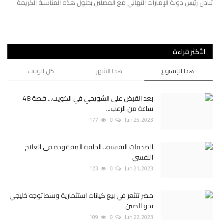
سس
تبادل رئيس دولة الإمارات التهاني مع المصلين بحلول هذه المناسبة الكريمة
يرى
الش
الأكثر قراءة
هذا الإسبوع
هذا الشهر
كل الوقت
بعد القبض على الشويحي في الكويت... قصة 48
ساعة من الرعب...
177
0
Jun 25, 2023
الصدمات النفسية.. الحلقة المفقودة في العلاج
النفسي
123
0
Jun 21, 2023
مصر تتثعر في بيع كيانات استثمارية وسط توجه خليجي
نحو الصين
109
0
Jun 22, 2023