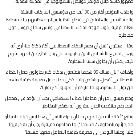
جمهور حاشد خلال مؤتمر كوليجين للتكنولوجيا في المدينة الكندية.
واجتذب المؤتمر أكثر من 30 ألف من مؤسسي الشركات الناشئة
والمستثمرين والعاملين في قطاع التكنولوجيا، ومعظمهم جاء متطلعا
لتعلم كيفية ركوب موجة الذكاء الاصطناعي وليس سماع دروس حول
مخاطره.
وقال هينتون "قبل أن يصبح الذكاء الاصطناعي أكثر ذكاءً منا، أرى أنه
ينبغي تشجيع الأشخاص الذين يطورونه على بذل الكثير من الجهد لفهم
كيف يمكن أن يحاول سلبنا السيطرة".
وأضاف "الآن هناك 99 شخصا يتمتعون بذكاء كبير يحاولون جعل الذكاء
الاصطناعي أفضل، وشخص واحد ذكي جدا يحاول معرفة كيفية منعه
من تولي السيطرة، وربما عليكم أن تكونوا أكثر توازنا".
وحذر هينتون من أن مخاطر الذكاء الاصطناعي يجب أن تؤخذ على محمل
الجد، رغم منتقديه الذين يعتبرون أنه يضخّم المخاطر.
وتابع "أعتقد أنه من المهم جدا أن يدرك الناس أن هذا ليس خيالا علميا أو
مجرد إثارة للمخاوف"، مشددا "إنها مخاطرة حقيقية يجب أن نفكر فيها
مليا، وعلينا التوصل إلى معرفة كيفية التعامل معها مسبقا".