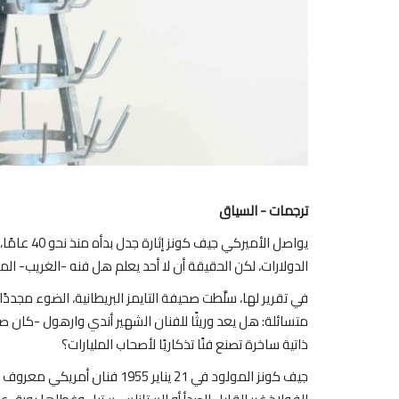
ترجمات - السياق
يواصل الأمي
الدولارات، لكن الحقيقة أن لا أحد يعلم هل فنه -الغريب- ا
في تقرير لها، سلَّطت صحيفة التايمز البريطانية، الضوء مجدد
متسائلة: هل يعد وريثًا للفنان الشهير أندي وارهول -كان صا
ذاتية ساخرة تصنع فنًا تذكاريًا لأصحاب المليارات؟
جيف كونز المولود في 21 يناير 5