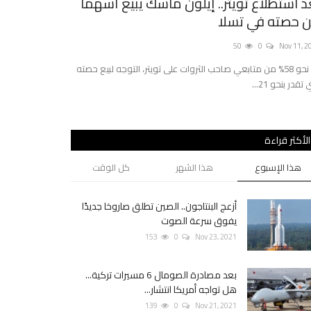
د استطلاع تويتر.. إيلون ماسك يبيع أسهماً
زيارة الأسد 
 حصته في تسلا
0
Sep 20, 2021
50
0
Nov 11, 2
محطات في دقيقتين
أيد نحو 58% من متابعي صاحب الثروات على تويتر، التوجه لبيع حصته
 تقدر بنحو 21...
الأكثر قراءة
هذا الإسبوع
هذا الشهر
كل الوقت
أزعج البنتاجون.. الصين تطلق صاروخا جديدًا
يفوق سرعة الصوت
153
0
Nov 23, 2021
بعد مصادرة الصومال 6 مسيرات تركية...
هل تواجه أمريكا انتشار...
139
0
Nov 21, 2021