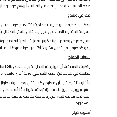
 لا يُسلم منصباً
هل تدفع الثمن أم تنجح؟.. العالم يترقّ
هذه المبيعات يعود إلى قلة من الفنانين أبرزهم كونز، وفنان
تجربة بريطانيا...
مصرفي ومبدع
115
0
Jul 22, 2021
وذكرت الصحيفة البريطانية،
ن
أنهت بريطانيا، القيود الصحية المرتبطة بكورونا، بشكل ش
الفولاذ المقاوم للصدأ، على غرار أرنب قابل للنفخ للأطفال، بأكثر من 91 مليو
ما أطلقت عليه...
وفي معرض وصفها لهيئة كونز، تقول "التايمز" إنه نحيف وشعر
يبدو كمصرفي في "وول ستريت" أكثر من كونه مبدعًا، ربما لأ
سنوات الكفاح
وتضيف الصحيفة، أن كونز مثير للجدل، إذ يراه البعض بائعًا سا
عظيمة في تقاليد فن البوب الأمريكي، وريث آندي وارهول.
الشهير روبرت هيوز عنه ساخرًا: "يعتقد كونز حقًا أنه مايكل 
أكسفورد.
أسلوب كونز