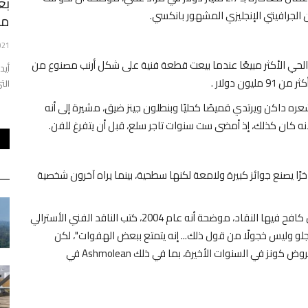
َب نتائج
سعد مفتاح العكر: من الصعب إجراء الانتخابات
بع
 الجرافيتي الإنجليزي المشهور بانكسي.
في موعدها
من
021
44
0
Nov 18, 2021
 أنه عام 2019، أصبح كونز الفنان الحي الأكثر مبيعًا عندما بيعت قطعة فنية على شكل أرنب مصنوع من
ِبه كامل، في
د. سعد مفتاح العكر، أستاذ القانون الدولي في حوار مع حسينة
ن دولار .
أوشان حول الانتخابات في...
التي
ه داكن ويرتدي قميصًا كحليًا وبنطلون جينز ضيق، مشيرة إلى أنه
نه كان كذلك، إذ أمضى ست سنوات تاجر سلع، قبل أن يتفرغ للفن.
خرًا يصنع جوائز كبيرة ولامعة لكنها سطحية، بينما يراه آخرون شخصية
وأشارت "التايمز" إلى أن معارض كونز، تأتي بعد سنوات طوال كافح فيها النقاد، موضحة أنه عام 2004، كتب الناقد الفني الأسترالي
أنجلو وليس خجولًا من قول ذلك... إنه يتمتع ببعض الهفوات"، لكن
المواقف تجاهه تتغير الآن، إذ عرضت متاحف عالمية عدة، عروض كونز في السنوات الأخيرة، بما في ذلك Ashmolean في