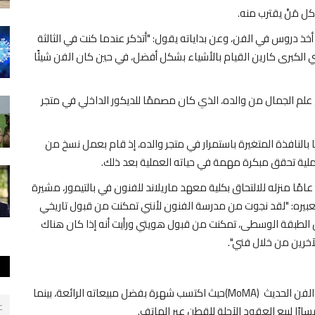
ل مَنْ يقترب منه.
عام 1955، وشجعه والداه على أخذ دروس في الفن، وعن بداياته يقول: "أتذكر عندما كنت في الثالثة
 الكبرى كارين القيام بالأشياء بشكل أفضل، في حين كان الفن شيئًا
م علم الجمال من والده، الذي كان مصممًا للديكور الداخلي في متجر
ًا بالنافذة المتغيرة باستمرار في متجر والده، إذ قام بعمل نسخ من
ملية تحقق مبكرة مهمة في حياته العملية بعد ذلك.
وعام 1972 -تضيف الصحيفة- غادر كونز البالغ من العمر 17 عامًا منزله للالتحاق بكلية معهد ماريلاند للفنون في بالتيمور، مشيرة
 تعبيره: "لقد نجوت من مدرسة الفنون لأنني تمكنت من قبول تاريخي
ن الطبقة الوسطى، تمكنت من قبول هويتي ورأيت أنه إذا كان هناك
خرين من خلال فني".
انتقل إلى نيويورك بعد تخرجه وحصل على وظيفة في متحف الفن الحديث (MoMA)حيث اكتسب شهرة بفضل مبيعاته الرائعة، بينما
ع
رًا لبيع العقود الآجلة للقطن عبر الهاتف.