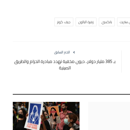
 ستريت
بانكسي
زهرة البالون
جيف كونز
الخبر السابق
بـ 385 مليار دولار.. ديون مخفية تهدد مبادرة الحزام والطريق
الصينية