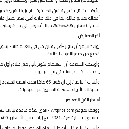
الفولاذ غير القابل للصدأ أو الستانلس ستيل وغطاها بورق 
وأوضحت "التايمز" في تحقيق للصحفية الإنجليزية الشهيرة كي
أعماله بمبالغ طائلة، بما في ذلك حيازته أعلى سعر يحصل علي
قرمزي) مقابل 25.765.204 دولار أمريكي في دار كريستيز بلندن عام 2008 خلال أمسية "الفن المعاصر وفن ما بعد الحرب".
آخر المعارض
روت "التايمز" أن كونز -أغلى فنان حي في العالم حاليًا- يشق
قطيع من طيور النورس الجائعة.
وأوضحت الصحيفة، أن الاهتمام بكونز يأتي مع إطلاق أول مع
كورونا
يحدث عادة لنجم سينمائي في هوليوود.
وأشارت "التايمز"، إلى أن كونز، 66 عام
منحوتاته للأثرياء بعشرات الملايين من الدولارات.
أسعار الفن المعاصر
ووفقًا لموقع Artprice.com
-الذي يقدِّم قاعدة بيانات لأ
مستوى له بداية صيف 2021، مع زيادات في الأسعار بـ 400 في المائة منذ أوائل العقد الأول من القرن الحادي والعشرين