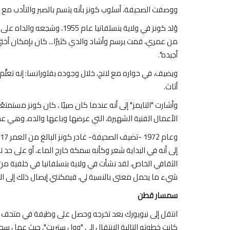
ووصفت الصحيفة، أسلوب كونز بأنه يتسم بالصبر والتأدب مع ك
وُلد كونز في ولاية بنسلفانيا 
من عمري، قمت برسم وأشاد والدي كثيرًا... كان بإمكان أختي
أجيده".
ويضيف، في حواره مع لانج، خلال وجوده بفلورانسا: إنه تعلَّ
أثاث.
وأشارت "التايمز" إلى أنه عندما كان صبيًا ، كان كونز مستمتع
الأعمال الفنية الشهيرة، التي عرضها وباعها والده، وهي ع
إلى أنه في البداية شعر وكأنه سمكة خارج الماء، أو على حد
الثقافي الخاص، لقد نشأت في ولاية بنسلفانيا في خلفية م
شيء ما يحمل معنى بالنسبة لي، فيمكنني إيصال ذلك إلى الآ
سمسار قطن
كانت خطوته التالية الانتقال إلى "وول ستريت"، حيث عمل سمسا