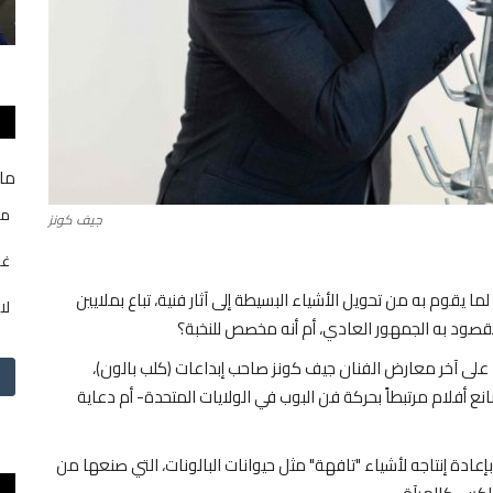
ما 
من
جيف كونز
غي
ركي جيف كونز إثارة جدل بدأه منذ نحو 40 عامًا، لما يقوم به من تحويل الأشياء البسيطة إلى آثار فنية، تباع بملايين
لا
لمقصود به الجمهور العادي، أم أنه مخصص للنخبة؟
ًا على آخر معارض الفنان جيف كونز صاحب إبداعات (كلب بالون)،
نع أفلام مرتبطاً بحركة فن البوب في الولايات المتحدة- أم دعاية
195 فنان أمريكي معروف بإعادة إنتاجه لأشياء "تافهة" مثل حيوانات البالونات، التي صنعها من