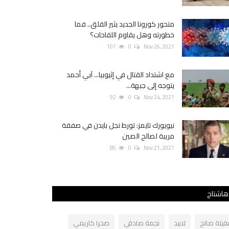
متحور كورونا الجديد يثير القلق.. فما
خطورته وهل يقاوم اللقاحات؟
107
0
Nov 26, 2021
مع اشتداد القتال في إثيوبيا... آبي أحمد
يتوجه إلى جبهة...
92
0
Nov 24, 2021
نيويورك تايمز: تورط نجل بايدن في صفقة
مريبة لصالح الصين
85
0
Nov 21, 2021
هاشتاج
قيلة صالح
لابيد
نجمة صادقي
صحرا كاريمي