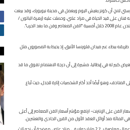
عاكس كالمرآة.
رستي لانج، أن كونز يعيش اليوم ويعمل في مدينة نيويورك، وقد بيعت
ه فنان على قيد الحياة في مزاد علني، وحصلت عليه (زهرة البالون /
 طريقه ببطء عبر ميدان فلورنسا الأنيق، إذ يحيط به المصورون مثل
رض كبير له في إيطاليا، مشيرة إلى أن درجة الاهتمام تفوق ما قد
حوارات
ًا يجذب اسمه الحشود إلى المتاحف، وهو أيضًا أحد أكثر الشخصيات إثارة للجدل، حيث تُباع
سعار الفن على الإنترنت- ارتفع مؤشر أسعار الفن المعاصر إلى أعلى
.
وأشارت "التايمز" إلى أنه خلال العام الماضي فقط، تم تداول أعمال معاصرة بـ 2.7 مليار دولار في مزاد علني، موضحة أن نحو ثلث