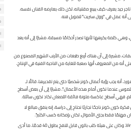
 تاجر جيد يعرف كيف يبيع مقتنياته، لكن ذلك يعارضه الفنان نفسه،
د
لى أنه عمل في "وول ستريت" لتمويل فنه.
خ
ا
لي، وهي كلمة يكرهها لأنها تصدر أحكامًا مسبقة، مشيرًا إلى أنه يعد
ا
ات، مشيرة إلى أن هناك أربع طبعات من الأرنب الشهير المصنوع من
 أنه من المعروف أنها صعبة للغاية من الناحية الفنية في الإنتاج،
أنه يجب رؤية أعمال كونز شخصيًا حتى يتم تقديرها، قائلًا لـ
 ملموس عندما تكون أمام هذه الأعمال"، مشيرًا إلى أن بعض أسطح
م، فهي أسطح عاكسة ملونة فائقة اللمعان تكاد تكون سائلة.
رة كون كونز ناجحًا تجاريًا تحتاج إلى دراسة، إنه ينفق مبالغ لا
ن مهتمًا فقط بجني الأموال، لكان بإمكانه كسب الكثير".
وعام 2017، قدَّم كونز عرضًا في بريطانيا خلال مهرجانVirgin V، وكان على هيئة كلب بالون قابل للنفخ بطول 40 قدمًا، ما أدى