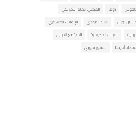
افوس
روما
المدعي العام الأمريكي
اشان زوران
ناريندرا مودي
الإنقلاب العسكري
لرواية
القوات الحكومية
المجتمع الدولي
قتصاد أمريكا
دستور سوري