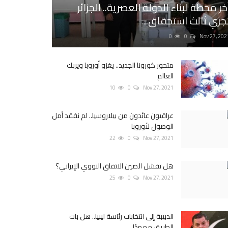
خر محطة لبناء الدولة العصرية.. الجزائر
جري ثالث استحقاق...
0
0
Nov 27, 202
متحور كورونا الجديد.. يغزو أوروبا ويربك
العالم
10
0
Nov 27, 2021
عراقيون عائدون من بيلاروسيا.. لم نفقد أمل
الوصول لأوروبا
22
0
Nov 27, 2021
هل تفشل الصين الاتفاق النووي الإيراني؟
25
0
Nov 27, 2021
الدبيبة إلى انتخابات رئاسة ليبيا.. هل بات
الطريق ممهدًا...