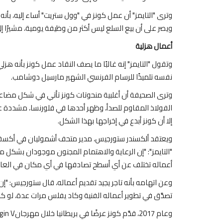
وترى "التايمز" أن عمل كونز في "وول ستريت" أساء إليه، بأنه
ويصر على أن بيع السلع ليس أكثر من وظيفة يومية، مشيرًا إ
أعمال هزلية
وتقول "التايمز" إنه غالبًا ما يصف النقاد عمل كونز بأنه هز
نفسه تلميذًا للرسام الفرنسي الشهير مارسيل دوشامب.
وترى الصحيفة أن أغلبية منحوتات كونز تأتي في شكل مضاعف
الفولاذ المقاوم للصدأ، وظهر أحدها في فلورنسا، مشددة على
إلا أن كونز أبدع في إخراجها بهذا الشكل.
ويعتقد ألكسندر ستورجيس، مدير متحف أشموليان في أكسفورد، 
"التايمز": "إن الرعاية والاهتمام المجنون موجودان بشكل
أعماله تختلف عن أي أسطح تصادفها في أي مكان في العال
وعن اتهامه بأنه تاجر يجيد تقديم أعماله، قال ستورجيس: "إن فك
تصدَّق في تطوير أعماله الفنية وكاد يفلس مرات عدة، لو كا