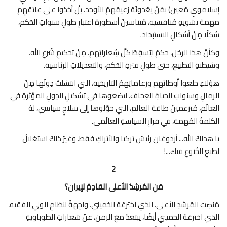
إسلامويٍ مُعين) بمْنْ يعُدونَهُ زعيمَهمُ الأوحَد، بلْ أخذوا على عاتقهِم
مهمةَ تشويهِ مُنافسيه، مُتناسينَ أسطورةَ اعتبارِ طولِ سنواتِ الحُكم،
شكلًا مِنْ أشكالِ الاستبداد.
‏وكأنَّ هذا الرجُل، حَكمَ ليُسقِطَ كلَّ شِعاراتِهم، مِنْ تحكيمِ شَرعِ الله،
وشيطنةِ التطبيع، حتى طولِ فترةِ الحُكم، والتعديلاتِ الرئاسية.
هؤلاءِ خلعوا أوطانَهم وزعاماتِهمُ التاريخية، التي انتشلتْ دِولَها مِنَ
الرمالِ وسنواتِ الحياةِ العِجاف، ليضعوها في تشكيلِ الدِولِ المؤثرةِ في
العالَم، مُتزعمينَ طاقةَ العالم، التي حوَّلوها إلى سلاحٍ سياسي، لهُ
الكلمةُ المُهمة، في قرارِ السياسةِ العالَمى.
يا هداكَ الله... أردوغان رئيسُ تركيا والأتراكِ فقط، وغيرُ ذلكَ استغلالٌ
لطبعِ الخُنوعِ فيك...!
2
مَنِ المُرشِدُ الأعلى القادِمُ لإيران؟
مَنصِبُ المُرشدِ الأعلى، الذي اخترعَهُ الخميني، واجِهةً لنظامِ الولي الفقيه،
الذي اخترعَهُ الخميني أيضًا، يبتعدُ معَ الزمن، عنْ شعاراتِ الطوباويةِ