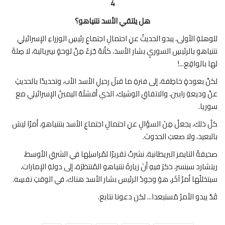
4
هل يلتقي الأسد نتنياهو؟
للوهلةِ الأولى، يبدو الحديثُ عنِ احتمالِ اجتماعِ رئيسِ الوزراءِ الإسرائيليِ
نتنياهو بالرئيسِ السوريِ بشار الأسد، كأنهُ جُزءٌ مِنْ لوحةٍ سِريالية، لا صِلةَ
لها بالواقِع...!
لكنْ بعودةٍ خاطِفة، إلى فترةِ ما قبلَ رحيلِ الأسد الأب، وتحديدًا بالحديثِ
عنْ وديعةِ رابين، والاتفاقِ الوشيك، الذي أفشلَهُ اليمينُ الإسرائيلي مع
سوريا.
كلُ ذلك، يجعلُ مِنَ السؤالِ عنِ احتمالِ اجتماعِ الأسد بنتنياهو، أمرًا ليسَ
بالبعيد، ولا صعبَ الحدوث.
صحيفةُ التايمز البريطانية، نشرتْ تقريرًا لمُراسلِها في الشرقِ الأوسط،
ريتشارد سبنسر، ذكرَ فيهِ أنَ زيارةَ نتنياهو المُنتظرَة، إلى دولةِ الإمارات،
سيتخللُها أمرٌ آخَر، هوَ وجودُ الرئيس بشار الأسد هناك، في الوقتِ نفسِه.
قَدْ يبدو الأمرُ مُستبعدا... لكن دعونا نتابع.