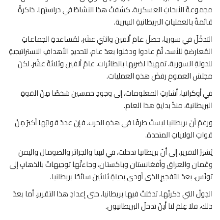
مجموعةَ الأبحاثِ العسكرية، كشفتْ هذا النشاطَ في دراستِها، ذاكرةً
قائمةً بالعملياتِ البريطانيةِ السِرية.
التدخُلُ في سوريا، حصلَ عامَ ألفين واثنَي عشَر، لمُساعدةِ الجماعاتِ
المُعارضةِ للأسد، ثُمَ عادوا ودخلوا بعدَ عام، لتحديدِ الأهدافِ الاستراتيجيةِ
للدولةِ السورية، تمهيدًا لضربِها بالطائرات، عامَ ألفين وثلاثةَ عشَر، لكنَ
مجلسَ العمومِ رفضَ هذهِ العمليات.
في أوكرانيا، أشارتِ المعلومات، إلى وجودِ خمسين شخصًا مِنَ القوةِ
البريطانية، منذُ بدايةِ هذا العام.
ورغمَ أنَ بريطانيا ليستْ طرفًا في هذهِ الحرب، فإنَ عددَ قواتِها أكبرُ مِنْ
قواتِ الولاياتِ المتحدة.
يُشيرُ التقرير، إلى أنَ بريطانيا تدخلت، في ليبيا والجزائر والصومال واليمن
وعُمان والعراق وأفغانستان وباكستان، وجاءتْها توجيهاتٌ بالذهابِ إلى
تونُس، بعدَ التفجيرِ الذي أودى بحياةِ ثلاثينَ سائحًا بريطانيا.
الدِولُ التي ذكرتُها، تدخلتْ فيها بريطانيا، حتى إعدادِ هذا التقرير، أما بعدَ
ذلك، فلا عِلمَ لنا أينَ تدخلَ البريطانيون.