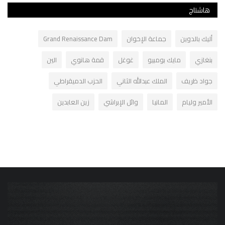
هاشتاج
أليك بالدوين
جماعة الإخوان
Grand Renaissance Dam
بنغازي
مايك بومبيو
غوغل
قمة هانوي
الين
جواد ظريف
الملك عبدالله الثاني
الحزب الدميقراطي
الأمير وليام
المانيا
وائل الإبراشي
زين العابدين