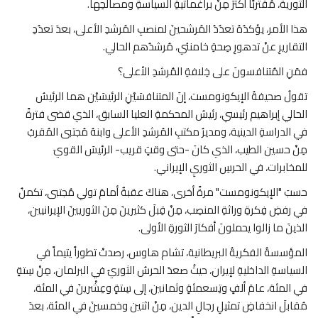
الثورية، مُقتربًا أكثرَ مِنْ براغماتيةِ السياسةِ ومصالحِها.
هذا الأمر، يؤكدُهُ تعدُدُ المُرشحينَ لمنصبِ المُرشدِ الأعلى، بعدَ تعدُدِ
التقاريرِ عنْ تدهورِ صِحةِ خامنئي، مُرشدُهم الحالي.
فمَنِ المُتنافسونَ على خِلافةِ المُرشدِ الأعلى؟
تقولُ صحيفةُ الإيكونومست، إنَ المتنافسَيْنِ الرئيسَيْن هما الرئيسُ
الحالي إبراهيم رئيسي، رئيسُ المحكمةِ العليا السابق، الذي قضى فترةً
في الدراسةِ الدينية، ومديرُ مكتبِ المُرشدِ الأعلى وابنهُ مُجتبى المُقربُ
مِنْ حسين الطيب، الذي كانَ -حتى وقتٍ قريب- الرئيسَ القويَ
للمخابرات، في الحرسِ الثوريِ الإيراني.
حسبَ "الإيكونومست" مرةً أخرى، هناكَ عقبةٌ أمامَ تولي مُجتبى، تكمنُ
في رفضِ فِكرةِ وراثةِ المنصِب، مِنْ قِبلَ كثيرينَ مِنَ الثوريينَ الإيرانيين،
الذينَ ما زالوا يحملونَ أفكارَ الثورةِ الأولى.
المؤسسةُ الفكريةُ البريطانية، تشام هاوس، رصدتْ تطوراً يتيماً في
السياسةِ الداخليةِ لإيران، حيثُ صعدَ الحرسُ الثوريُ في البرلمان، مِنْ سِتةٍ
في المئة، عامَ ألفٍ وتِسعمئةٍ وثمانين، إلى سِتةٍ وعِشْرينَ في المئة،
مُقابلَ انخفاضِ تمثيلِ رجالِ الدين، مِنْ اثنين وخمسينَ في المئة، بعدَ