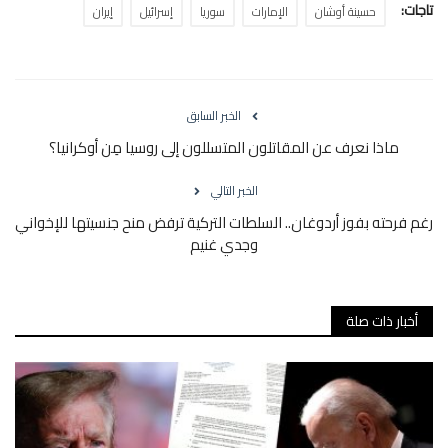
تاجات:
حسينة أوشان
الإمارات
سوريا
إسرائيل
إيران
الخبر السابق
ماذا نعرف عن المقاتلون المتسللون إلى روسيا مِن أوكرانيا؟
الخبر التالي
رغم فرحته بفوز أردوغان.. السلطات التركية ترفض منح جنسيتها للإخواني
وجدي غنيم
أخبار ذات صلة