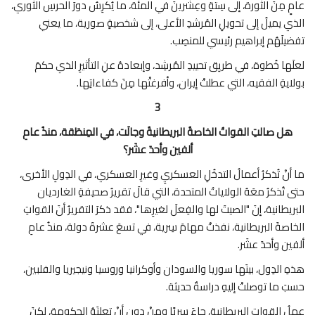
عامٍ مِنَ الثورة، إلى سِتةٍ وعِشْرينَ في المئة، ما يُكرِسُ دورَ الحرسِ الثوري،
الذي يميلُ إلى تحويلِ المُرشدِ الأعلى، إلى شخصيةٍ صورية، ما يعني
تفضيلَهُم إبراهيم رئيسي للمنصِب.
لعلَها خُطوة، في طريِق تحييدِ المُرشِد، وإبعادهُ عنِ التأثيرِ الذي حكمَ
بولايةِ الفقيه، التي عطلتْ إيران، وأفرغتْها مِنَ كفاءاتِها.
3
هل صالتِ القواتُ الخاصةُ البريطانيةُ وجالَت، في المِنطَقة، منذُ عامِ
ألفين وأحدَ عشَر؟
ما أنْ تُذكرُ أعمالُ التدخُلِ العسكريِ وغيرِ العسكري، في الدِولِ الأخرى،
حتى تُذكرُ معَهُ الولاياتُ المتحدة، التي قالَ تقريرُ صحيفةِ الغارديان
البريطانية، إنَ "الصيتَ لها والفِعلَ لغيرِها"، فقد ذكرَ التقريرُ أنَ القواتِ
الخاصةَ البريطانية، نفذتْ مهامَ سِرية، في تسعَ عشرةَ دولة، منذُ عامِ
ألفين وأحدَ عشَر.
هذهِ الدِول، بينَها سوريا والسودان وأوكرانيا وروسيا ونيجيريا والفلبين،
حسبَ ما توصلتْ إليهِ دراسةٌ حديثة.
عملُ القواتِ البريطانية، جاءَ سِريًا ومِنْ دونِ أنْ تعلنَهُ الحكومة، لكنَ