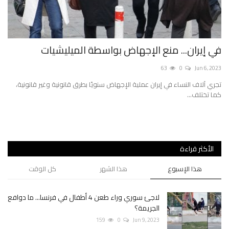
التايمز: ليبيا تطارد قوارب المهاجرين بالطائرات المُسيرة
ما
2022
45
0
Jun 7, 2023
ضربات الطائرات من دون طيار، التي بدأت 25 مايو الماضي، دمرت سبعة قوارب
عال
وصهاريج وقود...
الأكثر قراءة
هذا الإسبوع
هذا الشهر
كل الوقت
لاجئ سوري وراء طعن 4 أطفال في فرنسا... ما دوافع
الجريمة؟
159
0
Jun 9, 2023