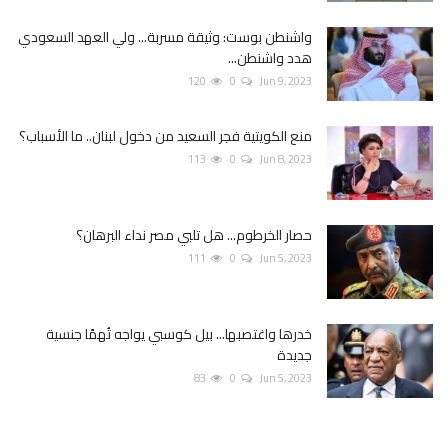
واشنطن بوست: وثيقة مسربة... ولي العهد السعودي
هدد واشنطن...
120
0
Jun 9, 2023
منع الكويتية فجر السعيد من دخول لبنان.. ما الأسباب؟
113
0
Jun 8, 2023
حصار الخرطوم... هل تلبي مصر نداء البرهان؟
111
0
Jun 5, 2023
خدرها واغتصبها... بيل كوسبي يواجه تُهمًا جنسية
جديدة
83
0
Jun 5, 2023