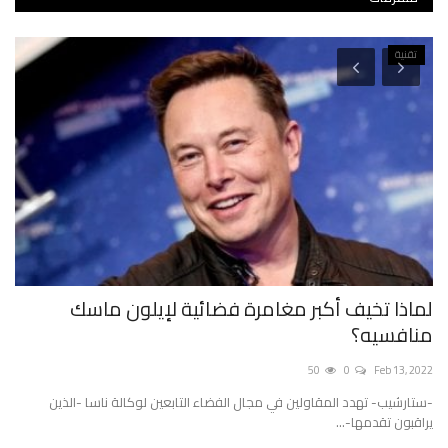
تقنية
لماذا تخيف أكبر مغامرة فضائية لإيلون ماسك
دب
منافسيه؟
توت
2022
50
0
Feb 13, 2022
-ستارشيب- تهدد المقاولين في مجال الفضاء التابعين لوكالة ناسا -الذين
سال
يراقبون تقدمها-...
أوش