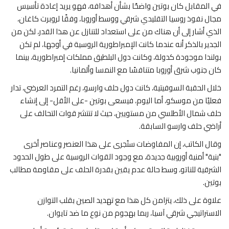
في المقابل كان بوتين واضحًا بشأن أهدافه، فهو يريد إعادة تأسيس
مجال نفوذ روسيا التقليدي شرقي ووسط أوروبا، وفقًا لروبرت كاغان،
الذي أشار إلى أن هناك من على استعداد للتنازل عن هذا القدر، لكن من
الجدير بالذكر أنه عندما كانت الإمبراطورية الروسية في أوجها، لم تكن
بولندا موجودة كدولة، وكانت دول البلطيق مملكات إمبراطورية، بينما
كان جنوب شرق أوروبا متنافسًا مع النمسا وألمانيا.
خلال الحقبة السوفيتية، كانت دول حلف وارسو، رغم التمرد العرضي، تدار
فعليًا من موسكو، أما اليوم، فيسعى بوتين -على الأقل- إلى إنشاء
حلف شمال الأطلسي من مستويين، حيث لا تنتشر قوات التحالف على
أراضي حلف وارسو السابقة.
وقال الكاتب، إن المفاوضات ستُجرى على هذا العنصر وعناصر أخرى
"بنية" أمنية أوروبية جديدة، مع وجود القوات الروسية على طول الحدود
الشرقية للناتو، وسط حالة عدم يقين بقدرة الحلف على مقاومة مطالب
بوتين.
علاوة على ذلك، يتزامن كل هذا مع تهديد الصين بقلب التوازن
الاستراتيجي شرقي آسيا، ربما بهجوم من نوع ما ضد تايوان.