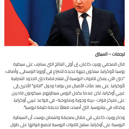
عالم السياق
في دقيقتين
كورونا
ترجمات – السياق
تقنية
قال الصحفي روبرت كاغان، إن أولى النتائج التي ستترتب على سيطرة
بيانات ومقالات
روسيا لأوكرانيا، ستكون جبهة جديدة للصراع في أوروبا الوسطى، وأضاف:
"حتى الآن، يمكن للقوات الروسية أن تنتشر فقط حتى الحدود الشرقية
خارج السياق
لأوكرانيا، على بعد مئات الأميال من بولندا ودول "الناتو" الأخرى إلى
غربي أوكرانيا، لكن عندما يكمل الروس سيطرتهم، سيكونون قادرين
على تمركز قوات -برية وجوية وصاروخية- في قواعد غربي أوكرانيا،
وكذلك في بيلاروسيا، التي أصبحت فعليًا حديقة خليفة لروسيا".
وذكر روبرت كاغان، في مقال بصحيفة واشنطن بوست، أن السيطرة
الروسية على أوكرانيا، ستتيح للقوات الروسية تجميع قواتها على طول