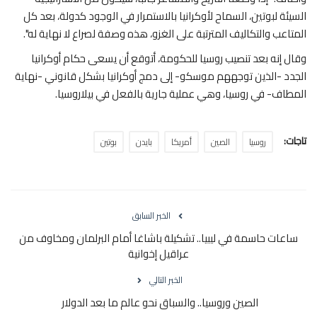
السيئة لبوتين، السماح لأوكرانيا بالاستمرار في الوجود كدولة، بعد كل
المتاعب والتكاليف المترتبة على الغزو، هذه وصفة لصراع لا نهاية له".
وقال إنه بعد تنصيب روسيا للحكومة، أتوقع أن يسعى حكام أوكرانيا
الجدد -الذين توجههم موسكو- إلى دمج أوكرانيا بشكل قانوني -نهاية
المطاف- في روسيا، وهي عملية جارية بالفعل في بيلاروسيا.
تاجات:
روسيا
الصين
أمريكا
بايدن
بوتين
الخبر السابق
ساعات حاسمة في ليبيا.. تشكيلة باشاغا أمام البرلمان ومخاوف من
عراقيل إخوانية
الخبر التالي
الصين وروسيا.. والسباق نحو عالم ما بعد الدولار