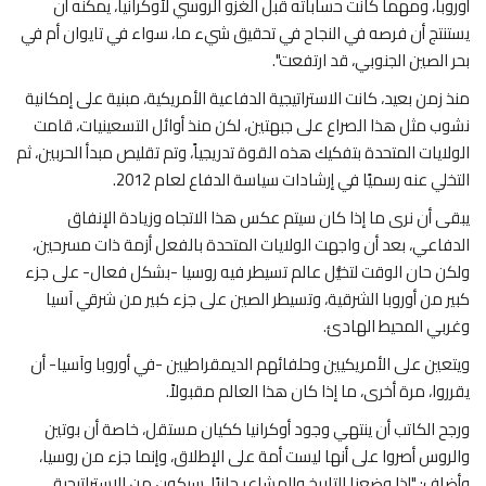
أوروبا، ومهما كانت حساباته قبل الغزو الروسي لأوكرانيا، يمكنه أن
يستنتج أن فرصه في النجاح في تحقيق شيء ما، سواء في تايوان أم في
بحر الصين الجنوبي، قد ارتفعت".
منذ زمن بعيد، كانت الاستراتيجية الدفاعية الأمريكية، مبنية على إمكانية
نشوب مثل هذا الصراع على جبهتين، لكن منذ أوائل التسعينيات، قامت
الولايات المتحدة بتفكيك هذه القوة تدريجياً، وتم تقليص مبدأ الحربين، ثم
التخلي عنه رسميًا في إرشادات سياسة الدفاع لعام 2012.
يبقى أن نرى ما إذا كان سيتم عكس هذا الاتجاه وزيادة الإنفاق
الدفاعي، بعد أن واجهت الولايات المتحدة بالفعل أزمة ذات مسرحين،
ولكن حان الوقت لتخيُّل عالم تسيطر فيه روسيا -بشكل فعال- على جزء
كبير من أوروبا الشرقية، وتسيطر الصين على جزء كبير من شرقي آسيا
وغربي المحيط الهادئ.
ويتعين على الأمريكيين وحلفائهم الديمقراطيين -في أوروبا وآسيا- أن
يقرروا، مرة أخرى، ما إذا كان هذا العالم مقبولاً.
ورجح الكاتب أن ينتهي وجود أوكرانيا ككيان مستقل، خاصة أن بوتين
والروس أصروا على أنها ليست أمة على الإطلاق، وإنما جزء من روسيا،
وأضاف: "إذا وضعنا التاريخ والمشاعر جانبًا، سيكون من الاستراتيجية