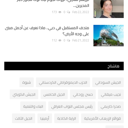
المديرين...
173
0
Feb 22, 2022
متحف المستقبل في دبي.. ماذا نعرف عن أجمل مبنى
على وجه الأرض؟
112
0
Feb 21, 2022
هاشتاج
الجيش السوداني
الحزب الديموقراطي الكردستاني
شبوة
نجيب ميقاتي
حسن روحاني
الجيل الخامس
الجيش الكويتي
صحرا كاريمي
رئيس مجلس النواب العراقي
البناء والتنمية
قوائم الإرهاب الأمريكية
الراية الكاذبة
أرمينيا
الجيل الثالث