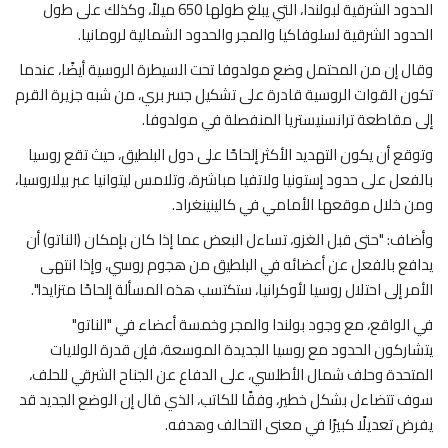
الحدود الشرقية لبولندا، التي يبلغ طولها 650 ميلاً، وكذلك على طول
الحدود الشرقية لسلوفاكيا والمجر والحدود الشمالية لرومانيا.
وقال إن من المحتمل وضع مولدوفا تحت السيطرة الروسية أيضًا، عندما
تكون القوات الروسية قادرة على تشكيل جسر بري، من شبه جزيرة القرم
إلى مقاطعة ترانسنيستريا المنفصلة في مولدوفا.
وتوقع أن يكون التهديد الأكثر إلحاحًا على دول البلطيق، حيث تقع روسيا
بالفعل على حدود إستونيا ولاتفيا مباشرة، وتلامس ليتوانيا عبر بيلاروسيا،
ومن خلال موقعها الأمامي في كالينينغراد.
وأضاف: "حتى قبل الغزو، تساءل البعض عما إذا كان بإمكان (الناتو) أن
يدافع بالفعل عن أعضائه في البلطيق من هجوم روسي، وإذا انتهى
الأمر إلى احتلال روسيا لأوكرانيا، ستكتسب هذه المسألة إلحاحًا متزايدا".
في الواقع، مع وجود بولندا والمجر وخمسة أعضاء في "الناتو"
يتشاركون الحدود مع روسيا الجديدة الموسعة، فإن قدرة الولايات
المتحدة وحلف شمال الأطلسي، على الدفاع عن الجناح الشرقي للحلف،
سوف تتضاءل بشكل خطير، وفقًا للكاتب، الذي قال إن الوضع الجديد قد
يفرض تعديلًا كبيرًا في معنى التحالف وهدفه.