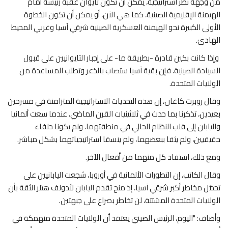
من وجهة نظر استراتيجية، يمكن أن تكون تايوان عقبة رئيسة أمام
الهيمنة الإقليمية الصينية، كما هي الآن، أو يمكن أن تكون الخطوة
الأولى الكبيرة نحو الهيمنة العسكرية الصينية شرقي آسيا وغربي المحيط
الهادئ.
وإذا كانت بكين قادرة -بطريقة ما- على إجبار التايوانيين على قبول
السيادة الصينية، فإن بقية آسيا ستصاب بالذعر وتطلب المساعدة من
الولايات المتحدة.
وقال روبرت كاغان، إن هذه التحديات الاستراتيجية المتزامنة في مسرحين
بعيدين، تذكرنا بما حدث في ثلاثينيات القرن الماضي، عندما سعت ألمانيا
واليابان إلى قلب النظام الحالي في منطقتهما، ولم يكونا حلفاء
حقيقيين، ولم يثقا ببعضهما، ولم ينسقا استراتيجياتهما بشكل مباشر.
ومع ذلك، استفاد كل منهما من أفعال الآخر.
وقال الكاتب، إن التطورات الألمانية في أوروبا، شجعت اليابانيين على
تحمُّل مخاطر أكبر شرقي آسيا، إذ منح تقدم اليابان لأدولف هتلر الثقة بأن
الولايات المتحدة المشتتة، لن تخاطر بصراع على جبهتين.
وأضاف: "اليوم، الرئيس الصيني يعتقد أن الولايات المتحدة منهمكة في