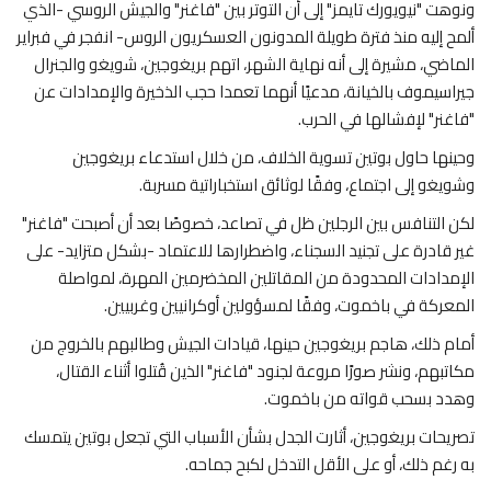
ونوهت "نيويورك تايمز" إلى أن التوتر بين "فاغنر" والجيش الروسي -الذي
ألمح إليه منذ فترة طويلة المدونون العسكريون الروس- انفجر في فبراير
الماضي، مشيرة إلى أنه نهاية الشهر، اتهم بريغوجين، شويغو والجنرال
جيراسيموف بالخيانة، مدعيًا أنهما تعمدا حجب الذخيرة والإمدادات عن
"فاغنر" لإفشالها في الحرب.
وحينها حاول بوتين تسوية الخلاف، من خلال استدعاء بريغوجين
وشويغو إلى اجتماع، وفقًا لوثائق استخباراتية مسربة.
لكن التنافس بين الرجلين ظل في تصاعد، خصوصًا بعد أن أصبحت "فاغنر"
غير قادرة على تجنيد السجناء، واضطرارها للاعتماد -بشكل متزايد- على
الإمدادات المحدودة من المقاتلين المخضرمين المهرة، لمواصلة
المعركة في باخموت، وفقًا لمسؤولين أوكرانيين وغربيين.
أمام ذلك، هاجم بريغوجين حينها، قيادات الجيش وطالبهم بالخروج من
مكاتبهم، ونشر صورًا مروعة لجنود "فاغنر" الذين قُتلوا أثناء القتال،
وهدد بسحب قواته من باخموت.
تصريحات بريغوجين، أثارت الجدل بشأن الأسباب التي تجعل بوتين يتمسك
به رغم ذلك، أو على الأقل التدخل لكبح جماحه.