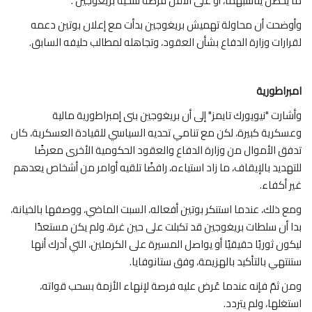
ما يحصل يناسبهما، أو على الأقل فرصة لتنحية بريغوجين".
وأوضحت أن محاولة تهميش بريغوجين بدأت مع إعلان بوتين دعمه
لقرارات وزارة الدفاع بشأن العقود، وتجاهله لمطالب حليفه السابق.
امبراطورية
وأشارت "نيويورك تايمز" إلى أن بريغوجين بنى إمبراطورية مالية
وعسكرية كبيرة، لكن مع تنامي تحديه السياسي للقيادة العسكرية، كان
تدفق الأموال من وزارة الدفاع والعقود الحكومية الأخرى معرضًا
للتهديد بالإيقاف، ما زاد استياءه، رافضًا تلقيه أوامر من أشخاص يعدهم
غير أكفاء.
ومع ذلك، عندما استنكر بوتين أفعاله، السبت الماضي، ووصفها بالخيانة،
بدا أن سلطات بريغوجين قد تكبلت على حين غرة، ولم يكن مستعدًا
ليكون ثوريًا حقيقيًا أو يواصل المسيرة على الكرملين، التي أدرك أنها
ستنتهي بالتأكيد بالهزيمة، وفق ستانوفايا.
ومن ثمّ فإنه عندما عُرض عليه فرصة لإنهاء الأزمة بسحب قواته،
استغلها، ولم يتردد.