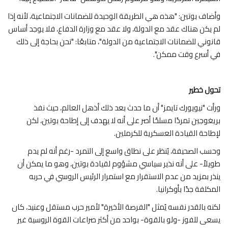
وأضاف بوتين: "هذه هي الطريقة الوحيدة للضمانات الاجتماعية، لأنه إذا
لم يكن هناك عقد مع الدولة، ولا عقد مع وزارة الدفاع، فلا يوجد أساس
قانوني للضمانات الاجتماعية من الدولة"، متابعًا: "نحن بحاجة إلى ذلك
في أسرع وقت ممكن".
تحول خطير
ورأت "نيويورك تايمز" أن ما حدث بعد ذلك أذهل العالم، حيث نفذ
بريغوجين تمردًا مسلحًا أصر على أنه لا يهدف إلى إطاحة بوتين، لكن
لإطاحة القيادة العسكرية للكرملين.
وحسب الصحيفة، يُنظر على نطاق واسع إلى التمرد -رغم أنه لم يدم
طويلاً- على أنه نذير سياسي مشؤوم لقيادة بوتين، وهو ما يمكن أن
ينذر بمزيد من عدم الاستقرار مع استمرار الرئيس الروسي في حربه
المكلفة جدًا بأوكرانيا.
لكنه بالقدر نفسه يُمثل "الفرصة الأخيرة" لأمير حرب مستقل وعنيد، كان
يسعى للفوز -ولو بالقوة- بواحد من أكثر صراعات القوة الروسية غير