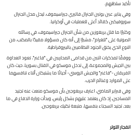
تأكيد سلطتهم.
وفي يناير، عين بوتين الجنرال فاليري جيراسيموف، ليحل محل الجنرال
سوروفيكين كقائد أعلى للعمليات في أوكرانيا.
وكثيرًا ما قلل بريغوزين من شأن الجنرال جيراسيموف، في رسائله
الصوتية على "تلغرام"، مشيرًا إلى أنه كان مسؤولا مقيدًا بالمكتب، من
النوع الذي يخنق الجنود النظاميين بالبيروقراطية.
ووفقًا لمذكرات اثنين من قدامى المحاربين في "فاغنر"، تعود العداوة
بين الجيش والمجموعة، إلى تدخل موسكو في القتال بسوريا، حيث كان
الفريقان -"فاغنر" والجيش الروسي- أحيانًا ما يشتبكان أثناء تنافسهما
على الموارد وغنائم الحرب.
وفي فبراير الماضي، اعترف بريغوجين بأن موسكو منعت عنه تجنيد
المساجين، إذ كان يعتمد عليهم بشكل رئيس، وبدأت وزارة الدفاع في ما
بعد، تجنيد السجناء بنفسها، متبعة تكتيك بريغوجين.
انفجار التوتر