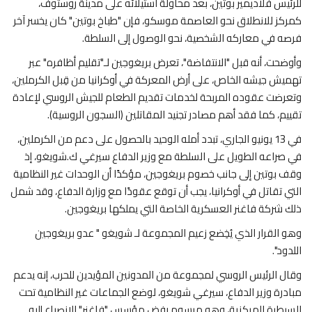
للرئيس فلاديمير بوتين، بعد محاولة استيلائه على مدينة روستوف،
كمركز للانطلاق نحو العاصمة موسكو، فإن "طباخ بوتين" كان يخسر آخر
فرصه في معاركه الشخصية، نحو الوصول إلى السلطة.
وأوضحت، أنه قبل "الانتفاضة"، تعرض بريغوجين لـ"تقليم أظافره" عبر
تهميش جيشه الخاص، على أرض المعركة في أوكرانيا من قِبل الكرملين،
وتعرضت عقوده المربحة لخدمات تقديم الطعام للجيش الروسي لإعادة
تقييم، كما فقد أهم مصادر تجنيد المقاتلين (السجون الروسية).
في 13 يونيو الجاري، تبدد أمله الوحيد بالحصول على دعم من الكرملين،
في صراعه الطويل على السلطة مع وزير الدفاع سيرغي ك.شويغو، إذ
وقف بوتين إلى جانب خصوم بريغوجين، مؤكدًا أن الوحدات غير النظامية
التي تقاتل في أوكرانيا، يجب أن توقع عقودًا مع وزارة الدفاع، وقد شمل
ذلك شركة فاغنر العسكرية الخاصة التي يملكها بريغوجين.
وهو القرار الذي يُخِضع زعيم المجموعة لـ شويغو " عدو بريغوجين
اللدود".
وقال الرئيس الروسي لمجموعة من المدونين المؤيدين للحرب، إنه يدعم
مبادرة وزير الدفاع، سيرغي شويغو، لوضع الجماعات غير النظامية تحت
السيطرة المركزية، وهو مرسوم رفض مؤسس "فاغنر" الانصياع إليه.