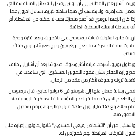
وبينما أشار بعض المحللين إلى أن بوتين يفضل الفصائل المتنافسة التي
تعمل تحت إمرته، ولا يكتسب أي منها سلطة كبيرة، تساءل آخرون عما
إذا كان الزعيم الروسي قد أصبح منعزلاً، بحيث لا يمكنه حل المشكلة، أم
أنه ببساطة لا يملك السيطرة الكافية.
نهاية مايو، استولت قوات بريغوجين على باخموت، وبعد فترة وجيزة
غادرت ساحة المعركة، ما جعل بريغوجين يخرج ضعيفًا، وليس كقائد
منتصر.
وبحلول يونيو ، أصبحت عزلته أكثر وضوحًا، خصوصًا بعد أن أشار إلى خلاف
مع وزارة الدفاع بشأن عقود التموين العسكري، التي ساعدت في
تغذية ثروته ونفوذه لأكثر من عقد من الزمان.
ففي رسالة معلن عنها إلى شويغو في 6 يونيو الجاري، قال بريغوجين
إن الطعام الذي قدمه للقواعد والمؤسسات العسكرية الروسية منذ
عام 2006 بلغ 147 مليار روبل -1.74 مليار دولار- وهو رقم يستحيل
التحقق منه.
واشتكى من أن "الأشخاص رفيعي المستوى" كانوا يحاولون إجباره على
قبول الشركات المرتبطة بهم كمورّدين له.