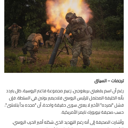
عالم السياق
في دقيقتين
اقتصاد
صحة
تقنية
ترجمات – السياق
خارج السياق
رغم أن اسم يفغيني بريغوجين، زعيم مجموعة فاغنر الروسية، ظل يتردد
بأنه الخليفة المحتمل للرئيس الروسي فلاديمير بوتين في السلطة، فإن
فشل "تمرده" الأخير لا يعني سوى حقيقة واحدة، أن "مجده بدأ يتلاشى"،
حسب صحيفة نيويورك تايمز الأمريكية.
وأشارت الصحيفة إلى أنه رغم التهديد الذي شكله أمير الحرب الروسي،