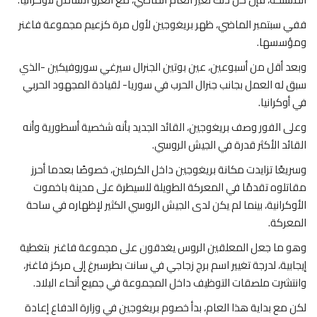
ففي سبتمبر الماضي، ظهر بريغوجين لأول مرة كزعيم مجموعة فاغنر
ومؤسسها.
وبعد أقل من أسبوعين، عين بوتين الجنرال سيرغي سوروفيكين -الذي
سبق له العمل بجانب جنرال الحرب في سوريا- لقيادة المجهود الحربي
في أوكرانيا.
وعلى الفور وصف بريغوجين، القائد الجديد بأنه شخصية أسطورية وأنه
القائد الأكثر قدرة في الجيش الروسي.
وسريعًا تزايدت مكانة بريغوجين داخل الكرملين، خصوصًا بعدما أحرز
مقاتلوه تقدمًا في المعركة الطويلة للسيطرة على مدينة باخموت
الأوكرانية، بينما لم يكن لدى الجيش الروسي الكثير لإظهاره في ساحة
المعركة.
وهو ما جعل المعلقين الروس يغدقون على مجموعة فاغنر بتغطية
إيجابية، لدرجة تغيير اسم برج زجاجي في سانت بطرسبرغ إلى مركز فاغنر،
وانتشرت ملصقات التوظيف داخل المجموعة في جميع أنحاء البلاد.
لكن مع بداية هذا العام، بدأ خصوم بريغوجين في وزارة الدفاع إعادة