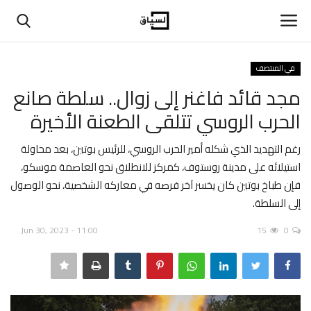
في المنتصف
تسجيل دخول
تسجيل
مجد قائد فاغنر إلى زوال.. سلطة صانع
الحرب الروسي تتلقى الطعنة الأخيرة
الرئيسية
رغم التهديد الذي شكله أمير الحرب الروسي، للرئيس بوتين، بعد محاولة
حوارات
استيلائه على مدينة روستوف، كمركز للانطلاق نحو العاصمة موسكو،
فإن طباخ بوتين كان يخسر آخر فرصه في معاركه الشخصية، نحو الوصول
اتصل بنا
إلى السلطة.
في المنتصف
Jun 30, 2023 - 11:00
15
0
عن السياق
بيانات ومقالات