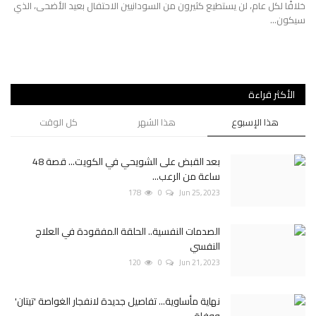
2023
ت
خلافًا لكل عام، لن يستطيع كثيرون من السودانيين الاحتفال بعيد الأضحى، الذي
سيكون...
دره
الأكثر قراءة
هذا الإسبوع
هذا الشهر
كل الوقت
بعد القبض على الشويحي في الكويت... قصة 48
ساعة من الرعب...
178
0
Jun 25, 2023
الصدمات النفسية.. الحلقة المفقودة في العلاج
النفسي
120
0
Jun 21, 2023
نهاية مأساوية... تفاصيل جديدة لانفجار الغواصة 'تيتان'