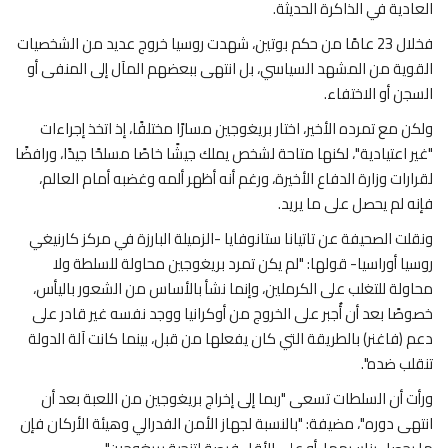
العادية في الذاكرة الحديثة.
فخلال 23 عامًا من حكم بوتين، شهدت روسيا خروج عديد من الشخصيات
القوية من المشهد السياسي، بل انتهى ببعضهم المآل إلى المنفى أو
السجن أو الاختفاء.
ولكن مع تمرده الأخير، اختار بريغوجين مسارًا مختلفًا، إذ اتخذ إجراءات
"غير اعتيادية"، لكنها متاحة لشخص يملك جيشًا خاصًا مسلحًا جيدًا، ورافضًا
لقرارات وزارة الدفاع الأخيرة، ورغم أنه أظهر ألمه وغضبه أمام العالم،
فإنه لم يحصل على ما يريد.
ونقلت الصحيفة عن تاتيانا ستانوفايا -الزميلة البارزة في مركز كارنيغي
روسيا أوراسيا- قولها: "لم يكن تمرد بريغوجين محاولة للسلطة ولا
محاولة للتغلب على الكرملين، وإنما نشأ بالأساس من الشعور باليأس،
خصوصًا بعد أن أُجبر على الخروج من أوكرانيا ووجد نفسه غير قادر على
دعم (فاغنر) بالطريقة التي كان يفعلها من قبل، بينما كانت آلة الدولة
تنقلب ضده".
ورأت أن السلطات تسعى "ربما إلى إخراج بريغوجين من اللعبة بعد أن
انتهى دوره"، مضيفة: "بالنسبة لجهاز الأمن الفدرالي وهيئة الأركان فإن