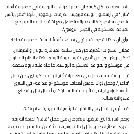
بينما وصف مايكل كوفمان، مدير الدراسات الروسية في مجموعة أبحاث
"كان" في أرلينغتون بولاية فيرجينيا ، تصرفات بريغوجين بأنها "عمل يائس
لشخص محاصر، إذ كانت خياراته تتضاءل مع اشتداد نزاعه المرير مع
القيادة العسكرية في الجيش الروسي".
ورأى أن هذا التصرف قد ينتهي بما هو أسوأ بالنسبة لمجموعة فاغنر.
فخلال السنوات الأخيرة، من خلال صلاته المباشرة ببوتين والكرملين،
تمكن بريغوجين من تأمين عقود مربحة لتوفير الغذاء لنظام المدارس
في موسكو والقواعد العسكرية الروسية، ما عاد عليه بثروة ضخمة.
في الوقت نفسه، دخل في مغامرات أجنبية بدعم الكرملين، من خلال
"فاغنر"، وحمل لواء تحقيق أهداف موسكو -وأهدافه- في الشرق
الأوسط وإفريقيا، حيث اتُهم مقاتلوه بارتكاب أعمال قتل وفظائع
عشوائية هناك.
كما اتُهم بالتدخل في الانتخابات الرئاسية الأمريكية لعام 2016.
ورغم السرية التي فرضها بريغوجين على عمل "فاغنر"، لدرجة أنه رفع
دعوى قضائية ضد وسائل إعلام روسية، تحدثت عن علاقته بالمجموعة
المسلحة، فإن كل ذلك تغير العام الماضي، مع الغزو الشامل لأوكرانيا.