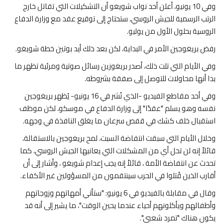
وفي 10 يونيو، أعلن أحد نواب شويغو أن التشكيلات التي تقاتل خارج
الرتب الرسمية للجيش الروسي، ستحتاج إلى توقيع عقد مع وزارة الدفاع
الروسية بحلول الأول من يوليو.
رفض بريغوجين الأمر في البداية، لكن بعد ذلك أيد بوتين خطة شويغو.
وفي الأيام التي تلت ذلك، أصدر بريغوزين رسائل صوتية ومرئية تظهر ما
بدا أنها محاولات للتوصل إلى صفقة بشروطه.
وفي أحد مقاطع الفيديو -الذي نُشر في 16 يونيو- يُظهر بريغوجين
نفسه وهو يسلم "عقدًا" إلى وزارة الدفاع في موسكو، لكن موظف
استقبال خلف كشك في قفص سرعان ما يغلق النافذة في وجهه.
وخلال الأيام التي سبقت انتفاضة السبت، لمح بريغوجين بالاستقالة،
قائلاً إنه لن تحل أي من المشكلات التي يعانيها الجيش الروسي، كما
تحدث عن انتفاضة الأمة ، قائلاً إنه يجب إعدام شويغو ، وأشار إلى أن
أقارب الذين قُتلوا في الحرب سينتقمون من المسؤولين غير الأكفاء.
وقال في مقابلة بالفيديو في 6 يونيو: "ستأتي أمهاتهم وزوجاتهم
وأطفالهم ويأكلونهم أحياء عندما يحين الوقت"، ما يشير إلى أنه قد
يكون هناك "تمرد شعبي".