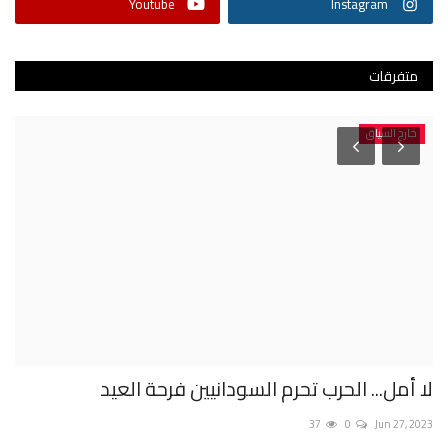
Youtube
Instagram
متفرقات
خارج السياق
لا أمل... الحرب تحرم السودانيين فرحة العيد
ال
ال
37
0
Jun 27, 2023