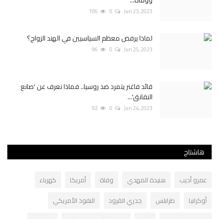
ووفاة...
106
0
Jun 23, 2023
لماذا يرفض معظم السياسيين في الهند الزواج؟
96
0
Jun 25, 2023
قائد فاغنر يتمرد ضد روسيا.. فماذا نعرف عن 'صانع
النقانق'...
92
0
Jun 24, 2023
هاشتاج
عمرو أديب
هنيدة المهدي
وفاة
أمريكا
كهرباء
أوكرانيا
طرابلس
جدري القرود
النفوذ الأمريكي