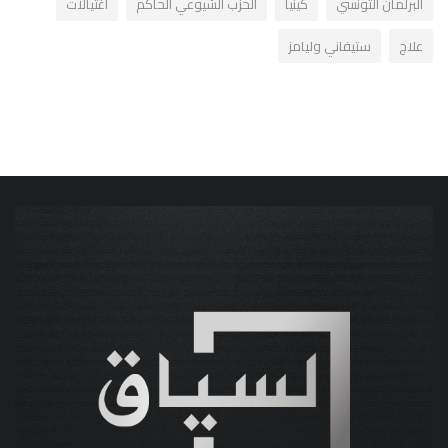
البرلمان التونسي
كينيا
الحزب الشيوعي الحاكم
اغتيالات
علاج
ستيفاني وليامز