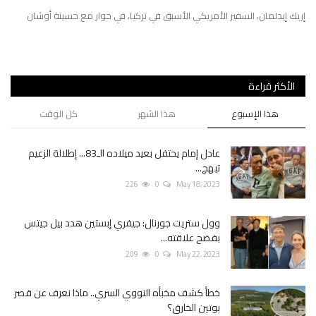
إريك إيدلمان، السفير الأمريكي الأسبق في ‫تركيا‬، في حوار مع ‪حسينة أوشان‬
رجل
بين
الأكثر قراءة
هذا الإسبوع
هذا الشهر
كل الوقت
عادل إمام يحتفل بعيد ميلاده الـ83... إطلالة الزعيم
تبهج...
226
0
May 18, 2023
وول ستريت جورنال: جيفري إبستين هدد بيل جيتس
بفضح علاقته...
209
0
May 22, 2023
خطأ كشف مخبأه النووي السري.. ماذا نعرف عن قصر
بوتين الخارق؟