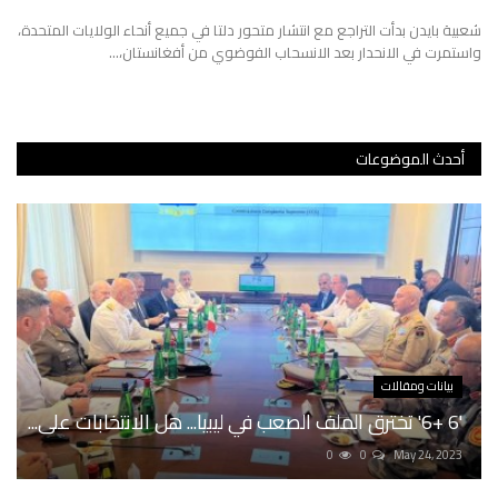
شعبية بايدن بدأت التراجع مع انتشار متحور دلتا في جميع أنحاء الولايات المتحدة،
عالم السياق
واستمرت في الانحدار بعد الانسحاب الفوضوي من أفغانستان،...
في دقيقتين
اقتصاد
أحدث الموضوعات
صحة
تقنية
خارج السياق
بيانات ومقالات
'6 +6' تخترق الملف الصعب في ليبيا... هل الانتخابات على...
0
0
May 24, 2023