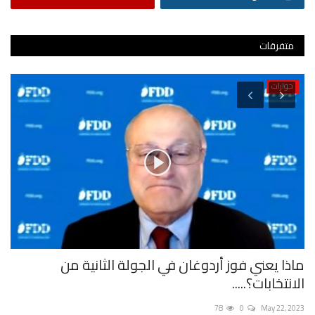
متفرقات
حوارات
ماذا يعني فوز أردوغان في الجولة الثانية من
وو
الانتخابات؟.....
بف
023
78
0
May 22, 2023