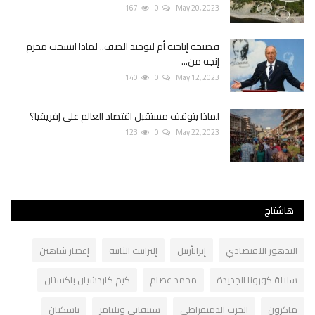
167
0
May 20, 2023
فضيحة إباحية أم لتوحيد الصف.. لماذا انسحب محرم
إنجه من...
140
0
May 12, 2023
لماذا يتوقف مستقبل اقتصاد العالم على إفريقيا؟
123
0
May 22, 2023
هاشتاج
التدهور الاقتصادي
إيرانأربيل
إليزابيث الثانية
إعصار شاهين
سلالة كورونا الجديدة
محمد عصام
كيم كاردشيان باكستان
ماكرون
الحزب الدميقراطي
سيتفاني ويليامز
باسكتان