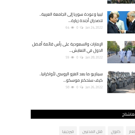
ليبيا وعودة سوريا إلى الجامعة العربية..
تتصدران أجندة زيارة...
64
0
Jan 24, 2022
الإمارات والسعودية على رأس قائمة أفضل
الدول في التعايش...
59
0
Jan 28, 2022
سيناريو ما بعد الغزو الروسي لأواكرانيا..
كيف ستحكم موسكو...
58
0
Jan 26, 2022
هاشتاج
لغاز
كابول
قتل المدنيين
فيرجينيا