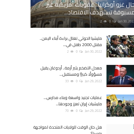
ال غزو أوكرانيا.. عقوبات أمريكية غير
سبوقة تستهدف الاقتصاد...
2
0
Jan 30, 202
مليشيا الحوثي تغتال براءة أبناء اليمن..
مقتل 2000 طفل في...
2
0
Jan 30, 2022
معدل التضخم يثير أزمة.. أردوغان يقيل
مسؤولًا كبيرًا ومستقبل...
33
0
Jan 29, 2022
عمليات تجنيد واسعة وبناء مدارس...
مليشيات إيران تعزز وجودها...
70
0
Jan 29, 2022
هل حان الوقت للولايات المتحدة لمواجهة
روسيا؟