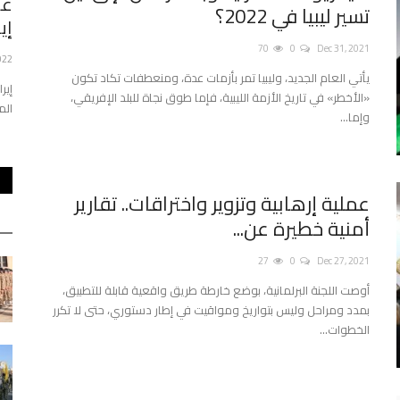
مات
عمليات تجنيد واسعة وبناء مدارس... مليشيات
كي
تسير ليبيا في 2022؟
إيران تعزز وجودها...
021
70
0
Dec 31, 2021
70
0
Jan 29, 2022
يمك
يأتي العام الجديد، وليبيا تمر بأزمات عدة، ومنعطفات تكاد تكون
في 
حكومة،
إيران بنت مدارس ووزعت سلالًا غذائية، وحاولت تحويل المساجد في
«الأخطر» في تاريخ الأزمة الليبية، فإما طوق نجاة للبلد الإفريقي،
المقاطعة السُّنية المسلمة...
وإما...
عملية إرهابية وتزوير واختراقات.. تقارير
أمنية خطيرة عن...
27
0
Dec 27, 2021
أوصت اللجنة البرلمانية، بوضع خارطة طريق واقعية قابلة للتطبيق،
بمدد ومراحل وليس بتواريخ ومواقيت في إطار دستوري، حتى لا تكرر
الخطوات...