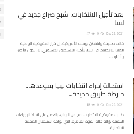
ص
بعد تأجيل الانتخابات.. شبح صراع جديد في
ليبيا
د
ا
47
0
Dec 23, 2021
قالت صحيفة واشنطن بوست الأمريكية، إن قرار المفوضية الوطنية
العليا للانتخابات في ليبيا، بتأجيل الاستحاق الدستوري، لن يكون الأخير،
وأشارت...
استحالة إجراء انتخابات ليبيا بموعدها..
خارطة طريق جديدة...
18
0
Dec 22, 2021
طالبت مفوضية الانتخابات، مجلس النواب، بالعمل على اتخاذ الإجراءات
الكفيلة بإزالة حالة القوة القاهرة، التي تواجه استكمال العملية
الانتخابية.