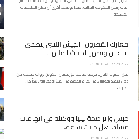
تقارير حذرت من اندلاع أعمال عنف في ليبيا، ومواجهات مسلحة، قبل
ح
إقالة رئيس الحكومة الحالية، بينما توقعت أخرى أن تعلن المليشيات
م
المسلحة...
2
معارك القطرون.. الجيش الليبي يتصدى
لداعش ويطهر المثلث الملتهب
41
0
Jan 28, 2022
مثل الجنوب الليبي، فرصة سانحة للإرهابيين، لتكوين ثروات ضخمة من
دون التقيد بقوانين، عبر تجارة الهجرة غير المشروعة، التي تبدأ من
الجنوب...
حبس وزير صحة ليبيا ووكيله في اتهامات
فساد.. هل حانت ساعة...
18
0
Jan 26, 2022