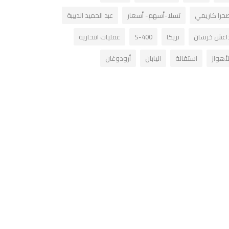
حرا كاريمي
تسلا-أسهم- أسعار
عبد الحميد الدبيبة
اعش خرسان
تريكا
S-400
عمليات انتحارية
لأهواز
استقالة
اليابان
أرودوغان