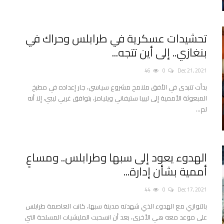
تحشيدات عسكرية في طرابلس وحراك في
بنغازي.. إلى أين تتجه...
46
0
Dec 21, 2021
بدأت تتبدى في الأفق ملامح مشروع سياسي، جار إعداده في مطبخ
المبعوثة الأممية إلى ليبيا ستيفاني ويليامز، بتوافق غربي ليبي، إلا أنه
لم...
الهدوء يعود إلى سبها وطرابلس.. ومساعٍ
أممية بشأن إدارة...
44
0
Dec 17, 2021
بالتوازي مع الهدوء الذي شهدته مدينة سبها، كانت العاصمة طرابلس
على موعد معه هي الأخرى، بعد أن انسحبت المليشيات المسلحة التي