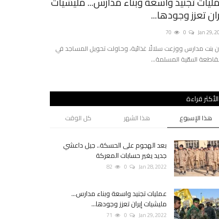
ف أصبحت الإمارات قوة فضائية كبرى؟
أوميكرون يجتا
احتفالات أعياد
81
0
Oct 27, 2
0
Dec 23, 2021
ن لبرنامج الفضاء الإماراتي، مع قدرته على التأثير بشكل إيجابي
اقتصاد البلاد...
من أصل 53 دولة في...
الأكثر قراءة
هذا الإسبوع
هذا الشهر
كل الوقت
بعد الهجوم على الحسكة.. جيل داعشي
جديد يغير حسابات المعركة
82
0
Jan 28, 2022
عمليات تجنيد واسعة وبناء مدارس...
مليشيات إيران تعزز وجودها...
71
0
Jan 29, 2022