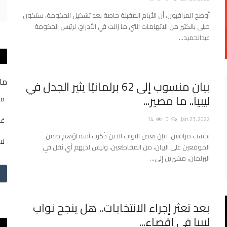
أوضح المراقبون، أن الأيام المقبلة خاصة بعد تشكيل الحكومة، ستكون
حبلى بالكثير من الاتهامات التي ما زالت في الأدراج، لرئيس الحكومة
عبدالحميد...
ما 
بيان منسوب إلى 62 برلمانيًا يثير الجدل في
ليبيا.. ما مصير...
من
غي
14
0
Jan 23, 2022
بحسب مراقبين، فإن بعض النواب الذين ذُكرت أسماؤهم ضمن
لا
الموقعين على البيان، من المقاطعين، وليس لديهم أي ثقل في
البرلمان، مشيرين إلى...
بعد تعثر إجراء الانتخابات.. هل ينجح نواب
ليبيا في إقصاء...