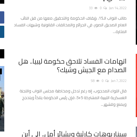
33
0
Jan 14, 2022
طالب النواب الـ15، بإيقاف الحكومة والتحقيق معها من قبل النائب
العام الصديق الصور، في الجرائم والمخالفات القانونية وشبهات الفساد
المثارة...
اتهامات الفساد تلاحق حكومة ليبيا.. هل
الصدام مع الجيش وشيك؟
بيانات ومقالات
58
0
Jan 7, 2022
قال اللواء المحجوب، إنه رغم تدخل ومخاطبة مجلس النواب واللجنة
العسكرية الليبية المشتركة 5+5، فإن رئيس الحكومة يتلكأ ويتحجج
ويمنع وللشهر...
سيناريوهات كارثية وبشائر أمل.. إلى أين