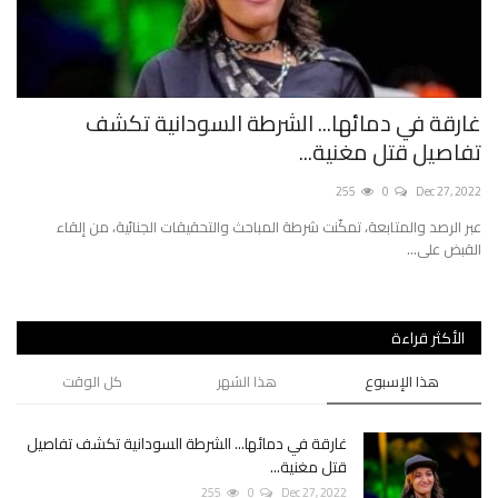
غارقة في دمائها... الشرطة السودانية تكشف
ما
تفاصيل قتل مغنية...
الا
2022
255
0
Dec 27, 2022
نة
عبر الرصد والمتابعة، تمكّنت شرطة المباحث والتحقيقات الجنائية، من إلقاء
غ‬‫‬‪
القبض على...
الأكثر قراءة
هذا الإسبوع
هذا الشهر
كل الوقت
غارقة في دمائها... الشرطة السودانية تكشف تفاصيل
قتل مغنية...
255
0
Dec 27, 2022