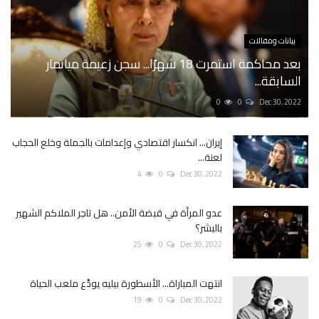
بيانات ومقالات
بعد محاكمة استمرت 18 شهرًا... سجن زعيمة ميانمار
السابقة...
0
0
Dec 30, 2022
إيران... انكسار اقتصادي وإعدامات بالجملة وخلع الحجاب
لعنة...
4
0
Dec 30, 2022
عدو المرأة في قبضة الأمن.. هل تاجر الملاكم الشهير
بالبشر؟
25
0
Dec 30, 2022
انتهت المباراة... الأسطورة بيليه يودِّع ملعب الحياة
19
0
Dec 30, 2022