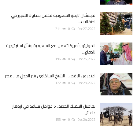
فايننشال تايمز: السعودية تحتفل بخطوة التغيير في
احتفالات...
211
0
Dec 27, 2022
المونيتور: أمريكا تعمل مع السعودية بشأن استراتيجية
للدفاع...
196
0
Dec 25, 2022
اعتذر عن الرقص... الشيخ السلكاوي يثير الجدل في مصر
172
0
Dec 23, 2022
تفاصيل التكتيك الجديد.. 5 عوامل تساعد في ازدهار
داعش
153
0
Dec 24, 2022