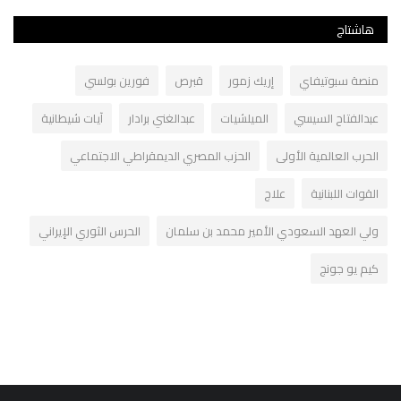
هاشتاج
منصة سبوتيفاي
إريك زمور
قبرص
فورين بولسي
عبدالفتاح السيسي
الميلشيات
عبدالغني برادار
آيات شيطانية
الحرب العالمية الأولى
الحزب المصري الديمقراطي الاجتماعي
القوات اللبنانية
علاج
ولي العهد السعودي الأمير محمد بن سلمان
الحرس الثوري الإيراني
كيم يو جونج