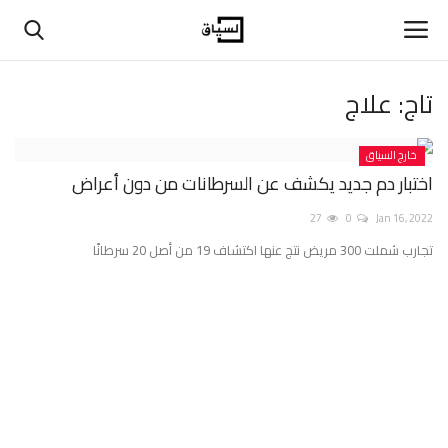
تاج:
علاج
تسجيل دخول
تسجيل
خارج السياق
الرئيسية
اختبار دم جديد يكشف عن السرطانات من دون أعراض
27
0
Jan 16, 2022
حوارات
تجارب شملت 300 مريض نتج عنها اكتشاف 19 من أصل 20 سرطانًا
اتصل بنا
في المنتصف
عن السياق
بيانات ومقالات