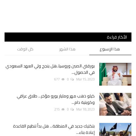
لنف
الأكثر قراءة
هذا الإسبوع
هذا الشهر
كل الوقت
بورقتي الصين وروسيا..هل ينجح ولي العهد السعودي
في الحصول...
677
0
Mar 15, 2023
كيلو ذهب مهر ومليار يورو مؤخر... طلاق عراقي
وكويتية دام...
215
0
Mar 18, 2023
بتكتيك جديد في المنطقة... هل بدأ تنظيم القاعدة
إعادة بناء...