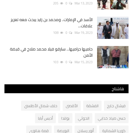
205
0
Mar 13, 2023
الأسد في الإمارات.. ومحمد بن زايد يبحث معه تعزيز
علاقات...
108
0
Mar 19, 2023
حاميها حراميها... سارقو فيلا محمد صلاح في قبضة
الأمن
103
0
Mar 15, 2023
هاشتاج
فيشال جارج
الفشقة
الأقصى
حلف شمال الأطلسي
حسن صياد خدايي
الحوثي
بولندا
أديس أبابا
كوريا الشمالية
أنور رسلان
البورصة
قمة هانوي