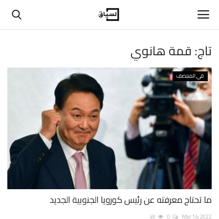
تاج:
قمة هانوي
تسجيل دخول
تسجيل
في المنتصف
الرئيسية
حوارات
اتصل بنا
في المنتصف
عن السياق
ما تحتاج معرفته عن رئيس كورويا الجنوبية الجديد
بيانات ومقالات
49
0
Mar 14, 2022