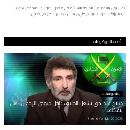
ألقى يون باللوم على الحركة النسائية في معدل المواليد المنخفض بكوريا،
عالم السياق
ووعد بإنكار وجود تمييز هيكلي، رغم أن البلاد بها أكبر فجوة في...
في دقيقتين
اقتصاد
أحدث الموضوعات
صحة
تقنية
خارج السياق
بيانات ومقالات
صلاح عبدالحق يشعل الخلاف داخل جبهتي الإخوان... هل
يتفكك...
3
0
Mar 20, 2023