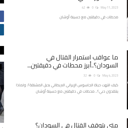
42
0
May 11, 2023
محطات في دقيقتين مع حسينة أوشان
ما عواقب استمرار القتال في
‫السودان‬؟..أبرز محطات في دقيقتين...
تقنية
32
0
May 4, 2023
كيف انتهت حياة الجاسوس الإيراني البريطاني بحبل المشنقة؟، ولماذا
ينتقدون ‫دبي‬؟.. محطات في دقيقتين مع ‪حسينة أوشان
متى يتوقف القتال في السودان؟