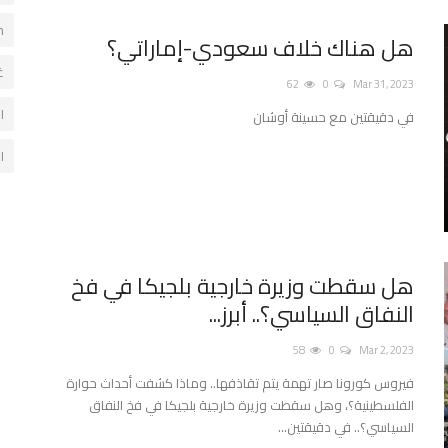
m
هل هناك خلاف سعودي-إماراتي؟
غ
62
0
Mar 31, 2023
ا
في دقيقتين مع حسينة أوشان
ا
هل سقطت وزيرة خارجية بلجيكا في فخ
النفاق السياسي؟.. أبرز...
58
0
Mar 2, 2023
فيروس كورونا صار تهمة يتم تقاذفها.. وماذا كشفت أحداث حوارة
الفلسطينية؟، وهل سقطت وزيرة خارجية بلجيكا في فخ النفاق
السياسي؟.. في دقيقتين...