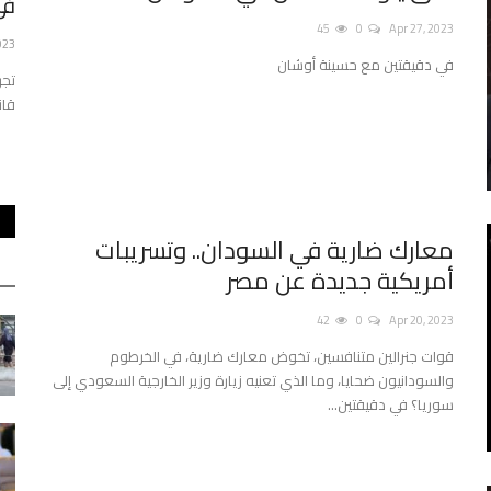
فال في فرنسا...
بعد تهديد رئيسها... هل تغادر شات جي بي تي
في
الاتحاد الأوروبي؟
45
0
Apr 27, 2023
023
في دقيقتين مع حسينة أوشان
40
0
May 27, 2023
تجر
قان
فضت هذا الشهر
قال الرئيس التنفيذي لشركة أوبن إيه آي، المصنعة لروبوت الدردشة
شات جي بي تي إن الشركة...
معارك ضارية في السودان.. وتسريبات
أمريكية جديدة عن مصر
42
0
Apr 20, 2023
قوات جنرالين متنافسين، تخوض معارك ضارية، في الخرطوم
والسودانيون ضحايا، وما الذي تعنيه زيارة وزير الخارجية السعودي إلى
سوريا؟ في دقيقتين...