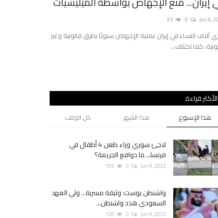
 إيران... منع الإجهاض بواسطة الميليشيات
التايمز: ليبيا
المُسيرة
63
0
Jun 6, 2
0
Jun 7, 2023
ي آلاف النساء في إيران عملية الإجهاض سنويًا بطرق قانونية وغير
ونية، كما تختلف...
سبعة قوارب وصهاري
الأكثر قراءة
هذا الإسبوع
هذا الشهر
كل الوقت
لاجئ سوري وراء طعن 4 أطفال في
فرنسا... ما دوافع الجريمة؟
159
0
Jun 9, 2023
واشنطن بوست: وثيقة مسربة... ولي العهد
السعودي هدد واشنطن...
120
0
Jun 9, 2023