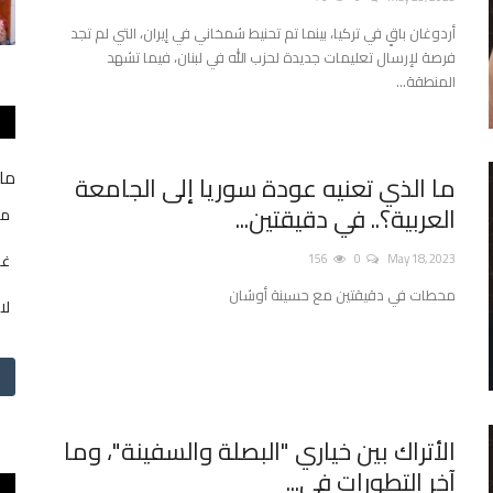
أردوغان باقٍ في تركيا، بينما تم تحنيط شمخاني في إيران، التي لم تجد
فرصة لإرسال تعليمات جديدة لحزب الله في لبنان، فيما تشهد
المنطقة...
ما 
ما الذي تعنيه عودة سوريا إلى الجامعة
العربية؟.. في دقيقتين...
من
غي
156
0
May 18, 2023
محطات في دقيقتين مع حسينة أوشان
لا
الأتراك بين خياري "البصلة والسفينة"، وما
آخر التطورات في...