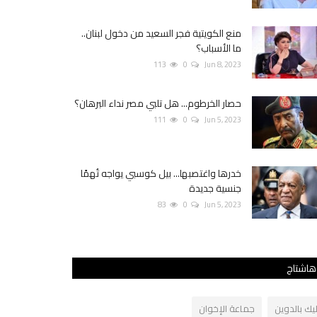
منع الكويتية فجر السعيد من دخول لبنان..
ما الأسباب؟
113
0
Jun 8, 2023
حصار الخرطوم... هل تلبي مصر نداء البرهان؟
111
0
Jun 5, 2023
خدرها واغتصبها... بيل كوسبي يواجه تُهمًا
جنسية جديدة
83
0
Jun 5, 2023
هاشتاج
ليك بالدوين
جماعة الإخوان