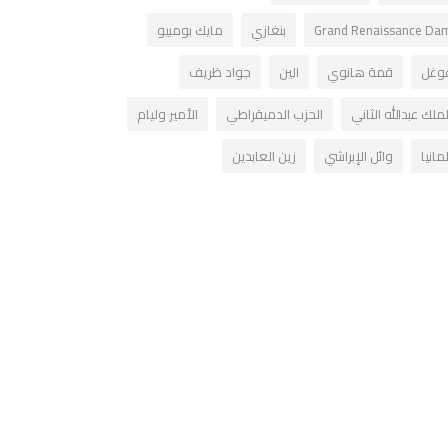
Grand Renaissance Da
بنغازي
مايك بومبيو
وغل
قمة هانوي
الين
جواد ظريف
لملك عبدالله الثاني
الحزب الدميقراطي
الأمير وليام
لمانيا
وائل الإبراشي
زين العابدين