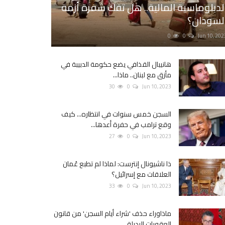
لدبلوماسية المالية.. هل تفك شفرة أزمة
لسودان؟
0
0
Jun 10, 202
هانيبال القذافي يضع حكومة الدبيبة في
مأزق مع لبنان.. ماذا...
30
0
Jun 10, 2023
السجن خمس سنوات في انتظاره... كيف
وقع ترامب في حفرة أعدها...
27
0
Jun 10, 2023
ذا ناشيونال إنترست: لماذا لم تطبع عُمان
العلاقات مع إسرائيل؟
33
0
Jun 10, 2023
ماذاوراء حذف 'شراء أيام السجن' من قانون
العقوبات البديلة...